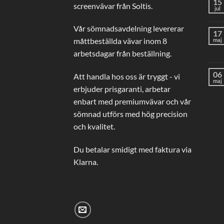
15
screenvävar från Soltis.
jul
Vår sömnadsavdelning levererar
17
måttbeställda vävar inom 8
maj
arbetsdagar från beställning.
06
Att handla hos oss är tryggt - vi
maj
erbjuder prisgaranti, arbetar
enbart med premiumvävar och vår
sömnad utförs med hög precision
och kvalitet.
Du betalar smidigt med faktura via
Klarna.