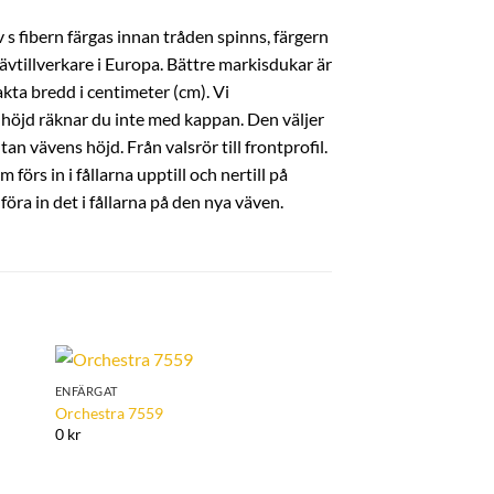
 s fibern färgas innan tråden spinns, färgern
ävtillverkare i Europa. Bättre markisdukar är
kta bredd i centimeter (cm). Vi
höjd räknar du inte med kappan. Den väljer
an vävens höjd. Från valsrör till frontprofil.
örs in i fållarna upptill och nertill på
ra in det i fållarna på den nya väven.
ENFÄRGAT
to
Add to
Orchestra 7559
ist
Wishlist
0 kr