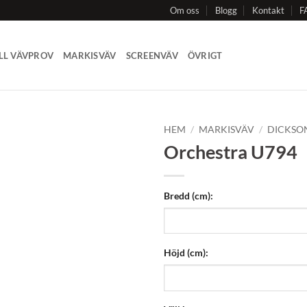
Om oss
Blogg
Kontakt
F
LL VÄVPROV
MARKISVÄV
SCREENVÄV
ÖVRIGT
HEM
/
MARKISVÄV
/
DICKSO
Orchestra U794
Add to
Wishlist
Bredd (cm):
Höjd (cm):