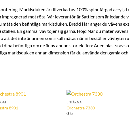
montering. Markisduken är tillverkad av 100% spinnfärgad acryl, d v
 impregnerad mot röta. Vår leverantör är Sattler som är ledande v
r du mäta den befintliga markisduken. Bredd Här anger du vävens exa
tällen. En gammal väv töjer sig gärna. Höjd När du mäter vävens 
a att det inte är armen som skall mätas när ni beställer vävbyten ut
ina befintliga om de är av annan storlek. Ten: Är en plaststav som f
tliga markisduk en annan dimension får du använda den gamla och fö
RGAT
ENFÄRGAT
Add to
Add 
estra 8901
Orchestra 7330
Wishlist
Wishl
0 kr