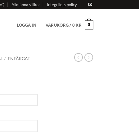
AQ
Allmänna villkor
Integritets policy
0
LOGGA IN
VARUKORG /
0
KR
N
/
ENFÄRGAT