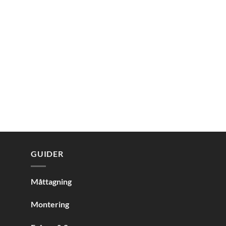
ENFÄRGAT
Orchestra 6196
0 kr
GUIDER
Måttagning
Montering