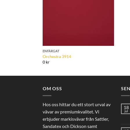
ENFÄRGAT
Orchestra 3914
0 kr
OM OSS
SE
Hos oss hittar du ett stort urval av
18
vävar av premiumkvalitet. Vi
jul
erbjuder markisvävar från Sattler,
Sandatex och Dickson samt