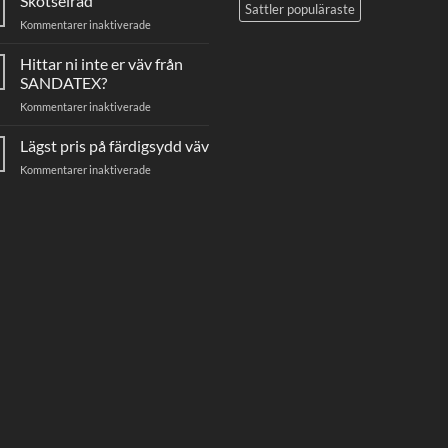
Skötselråd
Sattler populäraste
mäter
för
Kommentarer inaktiverade
du
Skötselråd
din
Hittar ni inte er väv från
markisväv
SANDATEX?
för
Kommentarer inaktiverade
Hittar
ni
Lägst pris på färdigsydd väv
inte
för
Kommentarer inaktiverade
er
Lägst
väv
pris
från
på
SANDATEX?
färdigsydd
väv