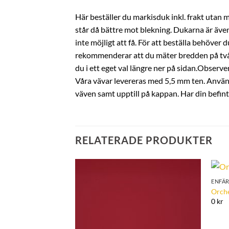
Här beställer du markisduk inkl. frakt utan 
står då bättre mot blekning. Dukarna är även
inte möjligt att få. För att beställa behöve
rekommenderar att du mäter bredden på två s
du i ett eget val längre ner på sidan.Observer
Våra vävar levereras med 5,5 mm ten. Använd d
väven samt upptill på kappan. Har din befin
RELATERADE PRODUKTER
ENFÄ
Add to
Orch
Wishlist
0 kr