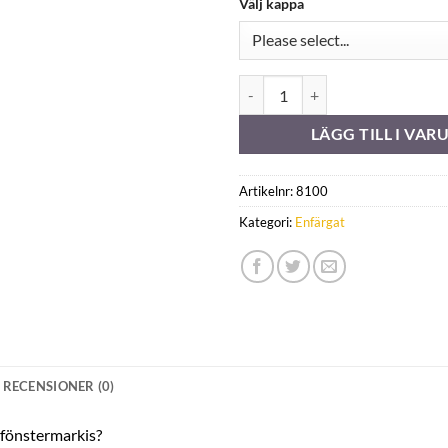
Välj kappa
Orchestra U794 mängd
LÄGG TILL I VA
Artikelnr:
8100
Kategori:
Enfärgat
RECENSIONER (0)
r fönstermarkis?