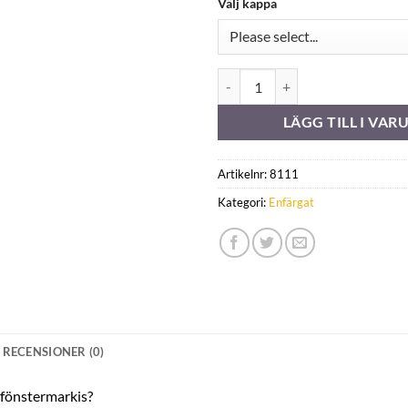
Välj kappa
Orchestra U767 mängd
LÄGG TILL I VA
Artikelnr:
8111
Kategori:
Enfärgat
RECENSIONER (0)
r fönstermarkis?