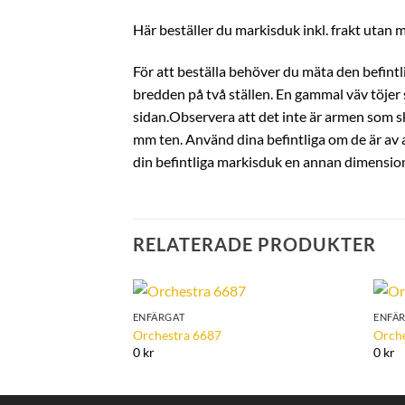
Här beställer du markisduk inkl. frakt utan 
För att beställa behöver du mäta den befin
bredden på två ställen. En gammal väv töjer 
sidan.Observera att det inte är armen som ska
mm ten. Använd dina befintliga om de är av an
din befintliga markisduk en annan dimension 
RELATERADE PRODUKTER
ENFÄRGAT
ENFÄ
Add to
Orchestra 6687
Orch
Wishlist
0 kr
0 kr