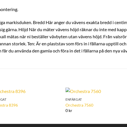
montering.
tliga markisduken. Bredd Här anger du vävens exakta bredd i centi
sig gärna. Höjd När du mäter vävens höjd räknar du inte med kappan
ll mätas när ni beställer vävbyten utan vävens höjd. Från valsrör t
nan storlek. Ten: Är en plaststav som förs in i fållarna upptill och
får du använda den gamla och föra in det i fållarna på den nya vä
RGAT
ENFÄRGAT
Add to
Add 
estra 8396
Orchestra 7560
Wishlist
Wishl
0 kr