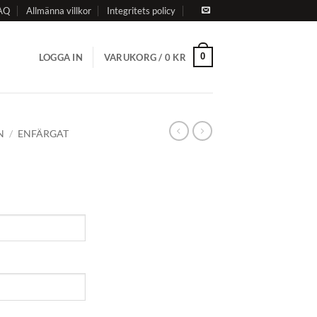
AQ
Allmänna villkor
Integritets policy
0
LOGGA IN
VARUKORG /
0
KR
N
/
ENFÄRGAT