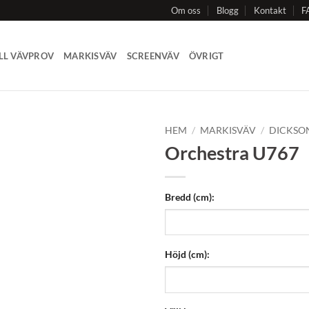
Om oss
Blogg
Kontakt
F
LL VÄVPROV
MARKISVÄV
SCREENVÄV
ÖVRIGT
HEM
/
MARKISVÄV
/
DICKSO
Orchestra U767
Add to
Wishlist
Bredd (cm):
Höjd (cm):