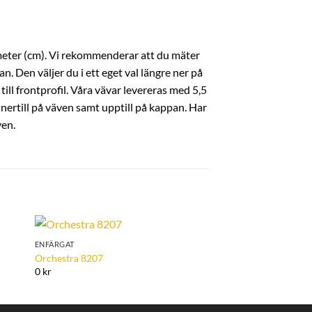
meter (cm). Vi rekommenderar att du mäter
. Den väljer du i ett eget val längre ner på
ill frontprofil. Våra vävar levereras med 5,5
 nertill på väven samt upptill på kappan. Har
ven.
ENFÄRGAT
ENFÄRGAT
to
Add to
Orchestra 8207
Orchestra 8238
ist
Wishlist
0 kr
0 kr