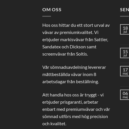
OM OSS
SE
Hos oss hittar du ett stort urval av
18
vävar av premiumkvalitet. Vi
jul
erbjuder markisvävar från Sattler,
Sandatex och Dickson samt
15
screenvävar från Soltis.
jul
Vår sömnadsavdelning levererar
17
måttbeställda vävar inom 8
maj
arbetsdagar från beställning.
06
Att handla hos oss är tryggt - vi
maj
erbjuder prisgaranti, arbetar
enbart med premiumvävar och vår
sömnad utförs med hög precision
och kvalitet.