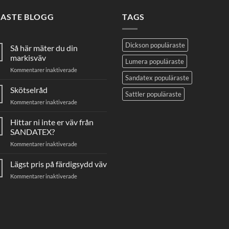
NASTE BLOGG
TAGS
Dickson populäraste
Så här mäter du din
markisväv
Lumera populäraste
för
Kommentarer inaktiverade
Sandatex populäraste
Så
här
Skötselråd
Sattler populäraste
mäter
för
Kommentarer inaktiverade
du
Skötselråd
din
Hittar ni inte er väv från
markisväv
SANDATEX?
för
Kommentarer inaktiverade
Hittar
ni
Lägst pris på färdigsydd väv
inte
för
Kommentarer inaktiverade
er
Lägst
väv
pris
från
på
SANDATEX?
färdigsydd
väv