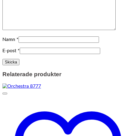
Namn
*
E-post
*
Relaterade produkter