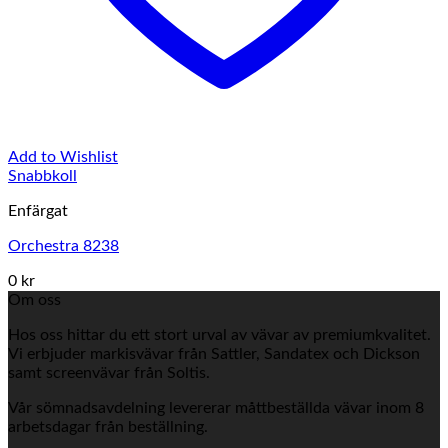
Add to Wishlist
Snabbkoll
Enfärgat
Orchestra 8238
0 kr
Om oss
Hos oss hittar du ett stort urval av vävar av premiumkvalitet.
Vi erbjuder markisvävar från Sattler, Sandatex och Dickson
samt screenvävar från Soltis.
Vår sömnadsavdelning levererar måttbeställda vävar inom 8
arbetsdagar från beställning.