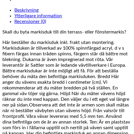
Beskrivning
Ytterligare information
Recensioner (0)
Skall du byta markisduk till din terrass- eller fönstermarkis?
Här beställer du markisduk inkl. frakt utan montering.
Markisduken är tillverkad av 100% spinnfärgad acryl, d v s
fibern färgas innan tråden spinns, färgern står då bättre mot
blekning. Dukarna är även impregnerad mot röta. Vår
leverantör är Sattler som är ledande vävtillverkare i Europa.
Bättre markisdukar är inte möjligt att få. För att beställa
behöver du mäta den befintliga markisduken. Bredd Här
anger du vävens exakta bredd i centimeter (cm). Vi
rekommenderar att du mäter bredden på två ställen. En
gammal väv töjer sig gärna. Höjd När du mäter vävens höjd
räknar du inte med kappan. Den väljer du i ett eget val längre
ner på sidan.Observera att det inte är armen som skall mätas
när ni beställer vävbyten utan vävens höjd. Från valsrör till
frontprofil. Våra vävar levereras med 5,5 mm ten. Använd
dina befintliga om de är av annan storlek. Ten: Är en plaststav
som förs in i fållarna upptill och nertill på väven samt upptill
på kappan. Har din befintliga markisduk en annan dimension