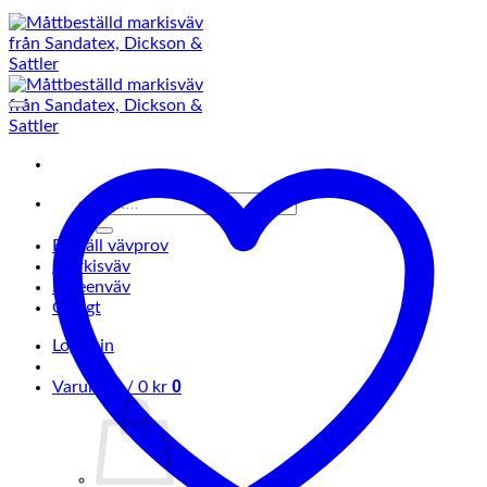
Sök
efter:
Beställ vävprov
Markisväv
Screenväv
Övrigt
Logga in
0
Varukorg /
0
kr