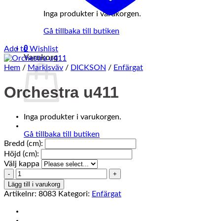
Inga produkter i varukorgen.
Gå tillbaka till butiken
0
Add to Wishlist
Varukorg
Hem
/
Markisväv
/
DICKSON
/
Enfärgat
Orchestra u411
Inga produkter i varukorgen.
Gå tillbaka till butiken
Bredd (cm):
Höjd (cm):
Välj kappa
Orchestra
u411
Lägg till i varukorg
mängd
Artikelnr:
8083
Kategori:
Enfärgat