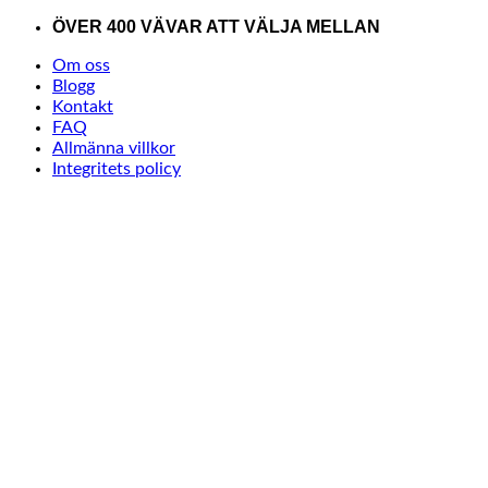
Skip
ÖVER 400 VÄVAR ATT VÄLJA MELLAN
to
Om oss
content
Blogg
Kontakt
FAQ
Allmänna villkor
Integritets policy