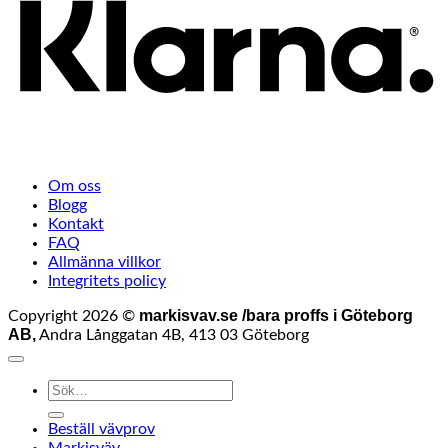
Om oss
Blogg
Kontakt
FAQ
Allmänna villkor
Integritets policy
markisvav.se /bara proffs i Göteborg
Copyright 2026 ©
AB,
Andra Långgatan 4B, 413 03 Göteborg
Sök
efter:
Beställ vävprov
Markisväv