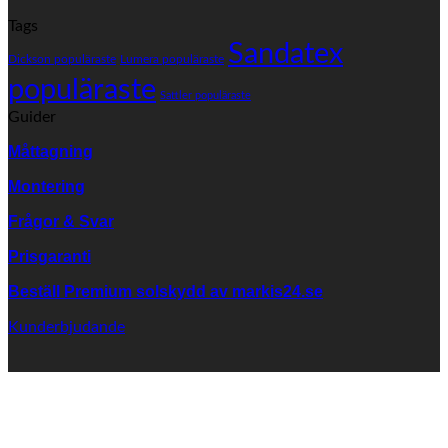
er
Lä
Tags
väv
pr
från
Sandatex
på
Dickson populäraste
Lumera populäraste
SANDATEX?
fä
populäraste
vä
Sattler populäraste
Guider
Måttagning
Montering
Frågor & Svar
Prisgaranti
Beställ Premium solskydd av
markis24.se
Kunderbjudande
K