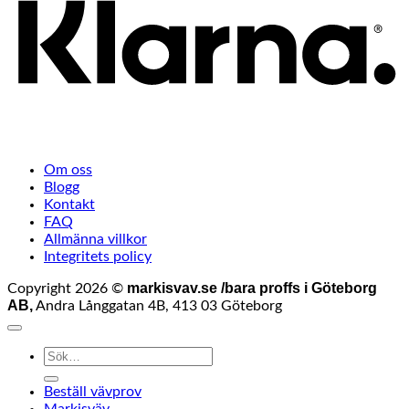
Om oss
Blogg
Kontakt
FAQ
Allmänna villkor
Integritets policy
markisvav.se /bara proffs i Göteborg
Copyright 2026 ©
AB,
Andra Långgatan 4B, 413 03 Göteborg
Sök
efter:
Beställ vävprov
Markisväv