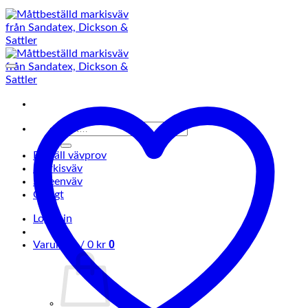
Sök
efter:
Beställ vävprov
Markisväv
Screenväv
Övrigt
Logga in
0
Varukorg /
0
kr