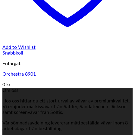
Add to Wishlist
Snabbkoll
Enfärgat
Orchestra 8901
0 kr
Om oss
Hos oss hittar du ett stort urval av vävar av premiumkvalitet.
Vi erbjuder markisvävar från Sattler, Sandatex och Dickson
samt screenvävar från Soltis.
Vår sömnadsavdelning levererar måttbeställda vävar inom 8
arbetsdagar från beställning.