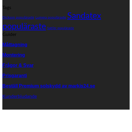
er
Lä
Tags
väv
pr
från
Sandatex
på
Dickson populäraste
Lumera populäraste
SANDATEX?
fä
populäraste
vä
Sattler populäraste
Guider
Måttagning
Montering
Frågor & Svar
Prisgaranti
Beställ Premium solskydd av
markis24.se
Kunderbjudande
K