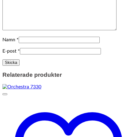
Namn
*
E-post
*
Relaterade produkter