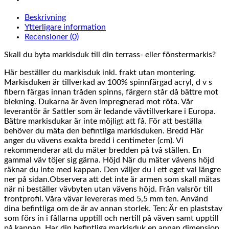
Beskrivning
Ytterligare information
Recensioner (0)
Skall du byta markisduk till din terrass- eller fönstermarkis?
Här beställer du markisduk inkl. frakt utan montering.
Markisduken är tillverkad av 100% spinnfärgad acryl, d v s
fibern färgas innan tråden spinns, färgern står då bättre mot
blekning. Dukarna är även impregnerad mot röta. Vår
leverantör är Sattler som är ledande vävtillverkare i Europa.
Bättre markisdukar är inte möjligt att få. För att beställa
behöver du mäta den befintliga markisduken. Bredd Här
anger du vävens exakta bredd i centimeter (cm). Vi
rekommenderar att du mäter bredden på två ställen. En
gammal väv töjer sig gärna. Höjd När du mäter vävens höjd
räknar du inte med kappan. Den väljer du i ett eget val längre
ner på sidan.Observera att det inte är armen som skall mätas
när ni beställer vävbyten utan vävens höjd. Från valsrör till
frontprofil. Våra vävar levereras med 5,5 mm ten. Använd
dina befintliga om de är av annan storlek. Ten: Är en plaststav
som förs in i fållarna upptill och nertill på väven samt upptill
på kappan. Har din befintliga markisduk en annan dimension