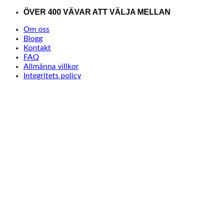
Skip
ÖVER 400 VÄVAR ATT VÄLJA MELLAN
to
Om oss
content
Blogg
Kontakt
FAQ
Allmänna villkor
Integritets policy