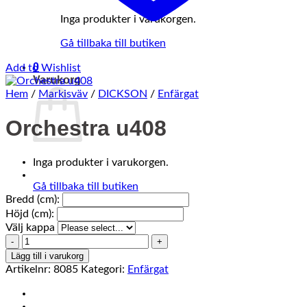
Inga produkter i varukorgen.
Gå tillbaka till butiken
0
Add to Wishlist
Varukorg
Hem
/
Markisväv
/
DICKSON
/
Enfärgat
Orchestra u408
Inga produkter i varukorgen.
Gå tillbaka till butiken
Bredd (cm):
Höjd (cm):
Välj kappa
Orchestra
u408
Lägg till i varukorg
mängd
Artikelnr:
8085
Kategori:
Enfärgat