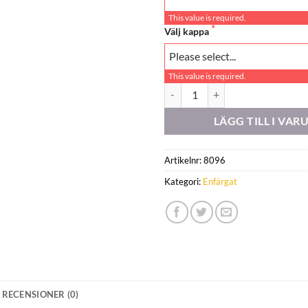
This value is required.
Välj kappa
This value is required.
Orchestra u224 mängd
LÄGG TILL I VA
Artikelnr:
8096
Kategori:
Enfärgat
RECENSIONER (0)