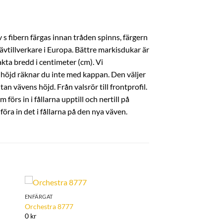
 s fibern färgas innan tråden spinns, färgern
ävtillverkare i Europa. Bättre markisdukar är
kta bredd i centimeter (cm). Vi
höjd räknar du inte med kappan. Den väljer
an vävens höjd. Från valsrör till frontprofil.
örs in i fållarna upptill och nertill på
ra in det i fållarna på den nya väven.
ENFÄRGAT
to
Add to
Orchestra 8777
ist
Wishlist
0 kr