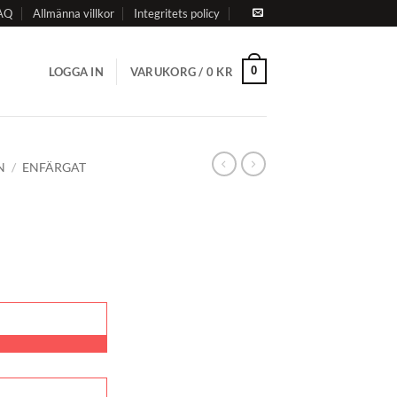
AQ
Allmänna villkor
Integritets policy
0
LOGGA IN
VARUKORG /
0
KR
N
/
ENFÄRGAT