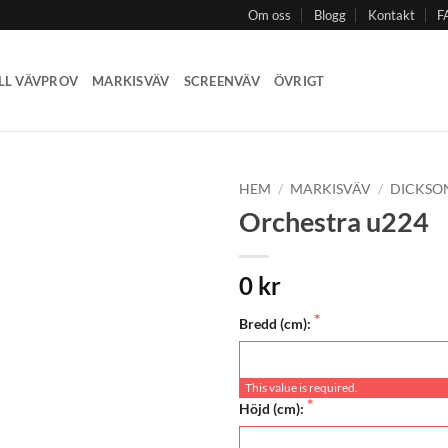
Om oss
Blogg
Kontakt
F
LL VÄVPROV
MARKISVÄV
SCREENVÄV
ÖVRIGT
HEM
/
MARKISVÄV
/
DICKSO
Orchestra u224
Add to
Wishlist
0 kr
Bredd (cm):
This value is required.
Höjd (cm):