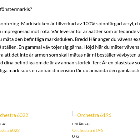
r fönstermarkis?
montering. Markisduken är tillverkad av 100% spinnfärgad acryl, d v
 impregnerad mot röta. Vår leverantör är Sattler som är ledande v
r du mäta den befintliga markisduken. Bredd Här anger du vävens exa
tällen. En gammal väv töjer sig gärna. Höjd När du mäter vävens 
a att det inte är armen som skall mätas när ni beställer vävbyten ut
ina befintliga om de är av annan storlek. Ten: Är en plaststav som f
tliga markisduk en annan dimension får du använda den gamla och fö
RGAT
ENFÄRGAT
Add to
Add 
estra 6022
Orchestra 6196
Wishlist
Wishl
0 kr