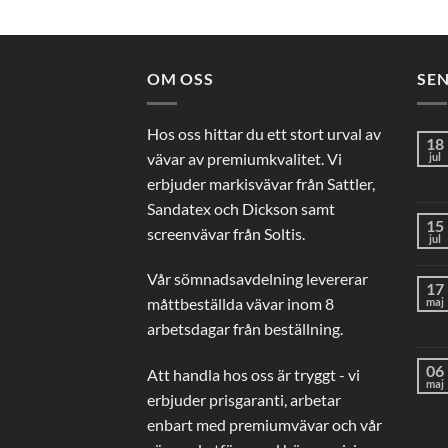
OM OSS
SE
Hos oss hittar du ett stort urval av
18
vävar av premiumkvalitet. Vi
jul
erbjuder markisvävar från Sattler,
Sandatex och Dickson samt
15
screenvävar från Soltis.
jul
Vår sömnadsavdelning levererar
17
måttbeställda vävar inom 8
maj
arbetsdagar från beställning.
06
Att handla hos oss är tryggt - vi
maj
erbjuder prisgaranti, arbetar
enbart med premiumvävar och vår