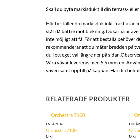
Skall du byta markisduk till din terrass- elle
Här beställer du markisduk inkl. frakt utan 
står då bättre mot blekning. Dukarna är även
inte möjligt att få. För att beställa behöve
rekommenderar att du mäter bredden på två s
du i ett eget val längre ner på sidan.Observer
Våra vävar levereras med 5,5 mm ten. Använd d
väven samt upptill på kappan. Har din befin
RELATERADE PRODUKTER
ENFÄRGAT
ENFÄ
Add to
Add to
Orchestra 7100
Orch
Wishlist
Wishlist
0 kr
0 kr