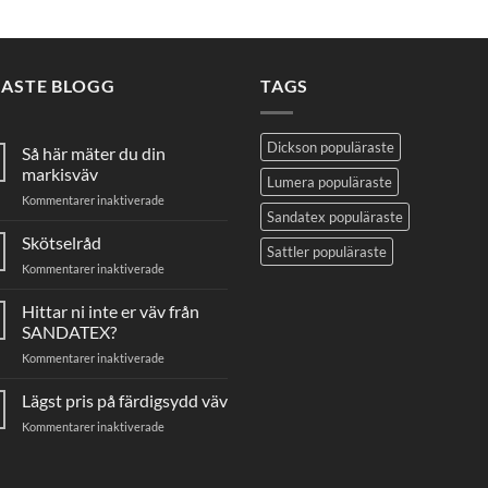
NASTE BLOGG
TAGS
Dickson populäraste
Så här mäter du din
markisväv
Lumera populäraste
för
Kommentarer inaktiverade
Sandatex populäraste
Så
här
Skötselråd
Sattler populäraste
mäter
för
Kommentarer inaktiverade
du
Skötselråd
din
Hittar ni inte er väv från
markisväv
SANDATEX?
för
Kommentarer inaktiverade
Hittar
ni
Lägst pris på färdigsydd väv
inte
för
Kommentarer inaktiverade
er
Lägst
väv
pris
från
på
SANDATEX?