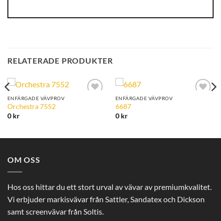
RELATERADE PRODUKTER
ENFÄRGADE VÄVPROV
ENFÄRGADE VÄVPROV
Add to
Add to
Orchestra 7552
6687
Wishlist
Wishlist
0
kr
0
kr
OM OSS
Hos oss hittar du ett stort urval av vävar av premiumkvalitet.
Vi erbjuder markisvävar från Sattler, Sandatex och Dickson
samt screenvävar från Soltis.