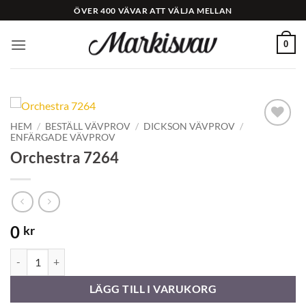
Skip
ÖVER 400 VÄVAR ATT VÄLJA MELLAN
to
content
0
HEM
/
BESTÄLL VÄVPROV
/
DICKSON VÄVPROV
/
ENFÄRGADE VÄVPROV
Add to
Wishlist
Orchestra 7264
0
kr
Orchestra 7264 mängd
LÄGG TILL I VARUKORG