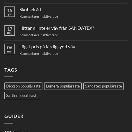
Så
här
Skötselråd
15
mäter
jul
för
Kommentarer inaktiverade
du
Skötselråd
din
Hittar ni inte er väv från SANDATEX?
markisväv
17
maj
för
Kommentarer inaktiverade
Hittar
ni
Lägst pris på färdigsydd väv
06
inte
maj
för
Kommentarer inaktiverade
er
Lägst
väv
pris
från
på
TAGS
SANDATEX?
färdigsydd
väv
Dickson populäraste
Lumera populäraste
Sandatex populäraste
Sattler populäraste
GUIDER