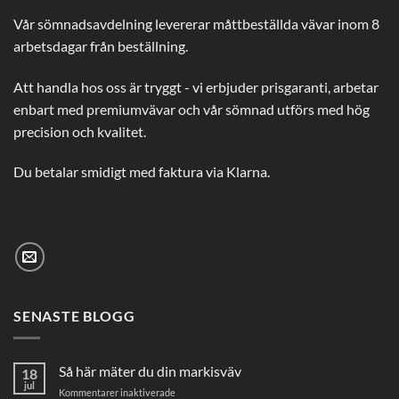
Vår sömnadsavdelning levererar måttbeställda vävar inom 8
arbetsdagar från beställning.
Att handla hos oss är tryggt - vi erbjuder prisgaranti, arbetar
enbart med premiumvävar och vår sömnad utförs med hög
precision och kvalitet.
Du betalar smidigt med faktura via Klarna.
SENASTE BLOGG
Så här mäter du din markisväv
18
jul
för
Kommentarer inaktiverade