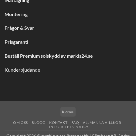
Måttagning
Montering
Frågor & Svar
Prisgaranti
Beställ Premium solskydd av
markis24.se
Kunderbjudande
Klarna
OM OSS
BLOGG
KONTAKT
FAQ
ALLMÄNNA VILLKOR
INTEGRITETS POLICY
Copyright 2026 ©
markisvav.se /bara proffs i Göteborg AB,
Andra