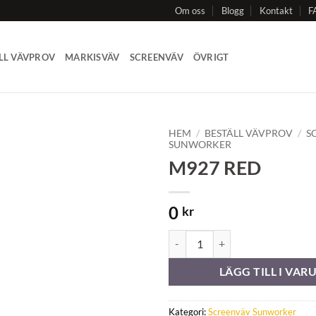
Om oss
Blogg
Kontakt
F
LL VÄVPROV
MARKISVÄV
SCREENVÄV
ÖVRIGT
HEM
/
BESTÄLL VÄVPROV
/
S
SUNWORKER
M927 RED
Add to
Wishlist
0
kr
M927 RED mängd
LÄGG TILL I VA
Kategori:
Screenväv Sunworker