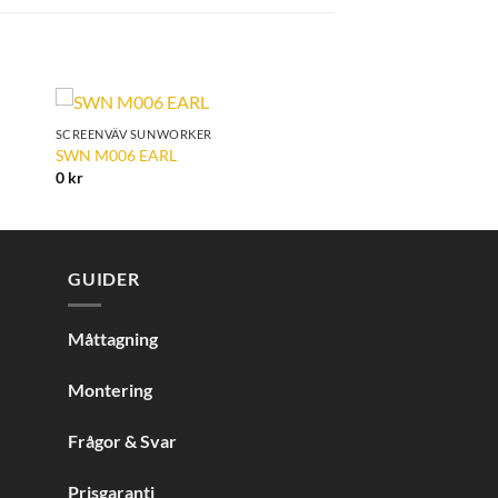
SCREENVÄV SUNWORKER
to
Add to
SWN M006 EARL
ist
Wishlist
0
kr
GUIDER
Måttagning
Montering
Frågor & Svar
Prisgaranti