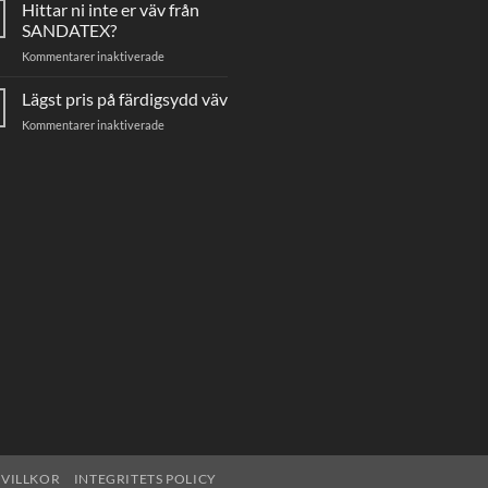
Hittar ni inte er väv från
markisväv
SANDATEX?
för
Kommentarer inaktiverade
Hittar
ni
Lägst pris på färdigsydd väv
inte
för
Kommentarer inaktiverade
er
Lägst
väv
pris
från
på
SANDATEX?
färdigsydd
väv
VILLKOR
INTEGRITETS POLICY