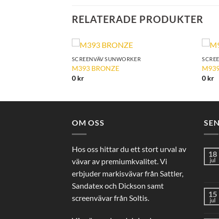
RELATERADE PRODUKTER
KER
SCREENVÄV SUNWORKER
SCRE
Add to
Add to
M393 BRONZE
M939
Wishlist
Wishlist
0
kr
0
kr
OM OSS
SE
Hos oss hittar du ett stort urval av
18
vävar av premiumkvalitet. Vi
jul
erbjuder markisvävar från Sattler,
Sandatex och Dickson samt
15
screenvävar från Soltis.
jul