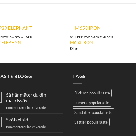
ENVÄV SUNWORKER
SCREENVÄV SUNWORKER
Add to
Add 
 ELEPHANT
M653 IRON
Wishlist
Wishl
0
kr
NASTE BLOGG
TAGS
Dickson populäraste
Så här mäter du din
markisväv
Lumera populäraste
för
Kommentarer inaktiverade
Sandatex populäraste
Så
här
Skötselråd
Sattler populäraste
mäter
för
Kommentarer inaktiverade
du
Skötselråd
din