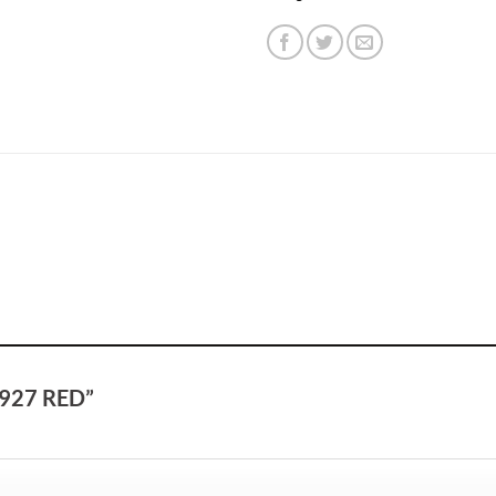
”M927 RED”