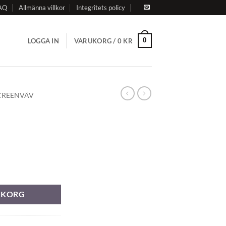
AQ
Allmänna villkor
Integritets policy
0
LOGGA IN
VARUKORG /
0
KR
CREENVÄV
RUKORG