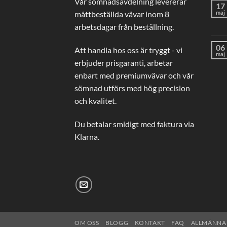
Vår sömnadsavdelning levererar
17
måttbeställda vävar inom 8
maj
arbetsdagar från beställning.
06
Att handla hos oss är tryggt - vi
maj
erbjuder prisgaranti, arbetar
enbart med premiumvävar och vår
sömnad utförs med hög precision
och kvalitet.
Du betalar smidigt med faktura via
Klarna.
OM OSS
BLOGG
KONTAKT
FAQ
ALLMÄNNA 