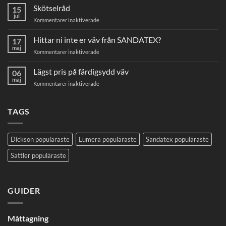
här
Skötselråd
15
mäter
jul
för
Kommentarer inaktiverade
du
Skötselråd
din
Hittar ni inte er väv från SANDATEX?
markisväv
17
maj
för
Kommentarer inaktiverade
Hittar
ni
Lägst pris på färdigsydd väv
06
inte
maj
för
Kommentarer inaktiverade
er
Lägst
väv
pris
från
på
TAGS
SANDATEX?
färdigsydd
väv
Dickson populäraste
Lumera populäraste
Sandatex populäraste
Sattler populäraste
GUIDER
Måttagning