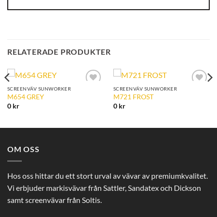
RELATERADE PRODUKTER
SCREENVÄV SUNWORKER
SCREENVÄV SUNWORKER
Add to
Add to
M654 GREY
M721 FROST
Wishlist
Wishlist
0
kr
0
kr
OM OSS
Hos oss hittar du ett stort urval av vävar av premiumkvalitet.
Vi erbjuder markisvävar från Sattler, Sandatex och Dickson
samt screenvävar från Soltis.