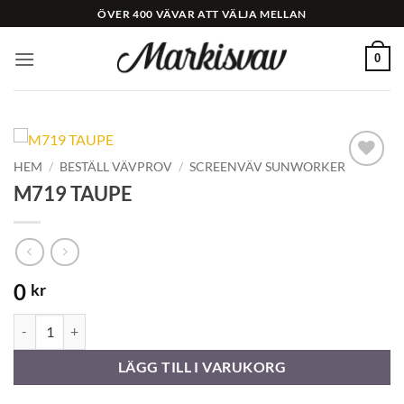
Skip
ÖVER 400 VÄVAR ATT VÄLJA MELLAN
to
content
0
HEM
/
BESTÄLL VÄVPROV
/
SCREENVÄV SUNWORKER
Add to
M719 TAUPE
Wishlist
0
kr
M719 TAUPE mängd
LÄGG TILL I VARUKORG