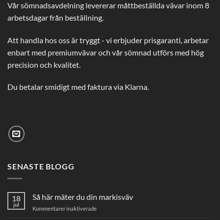
Vår sömnadsavdelning levererar måttbeställda vävar inom 8
arbetsdagar från beställning.
Att handla hos oss är tryggt - vi erbjuder prisgaranti, arbetar
enbart med premiumvävar och vår sömnad utförs med hög
precision och kvalitet.
Du betalar smidigt med faktura via Klarna.
SENASTE BLOGG
Så här mäter du din markisväv
18
jul
för
Kommentarer inaktiverade
Så