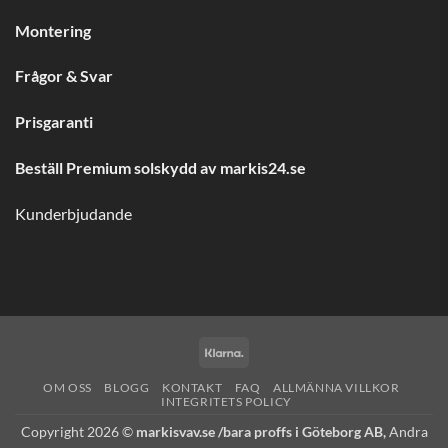
Montering
Frågor & Svar
Prisgaranti
Beställ Premium solskydd av
markis24.se
Kunderbjudande
Klarna
OM OSS
BLOGG
KONTAKT
FAQ
ALLMÄNNA VILLKOR
INTEGRITETS POLICY
Copyright 2026 ©
markisvav.se /bara proffs i Göteborg AB,
Andra