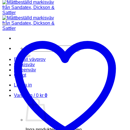
Sök
efter:
Beställ vävprov
Markisväv
Screenväv
Övrigt
Logga in
Varukorg /
0
kr
0
Inga produkter i varukorgen.