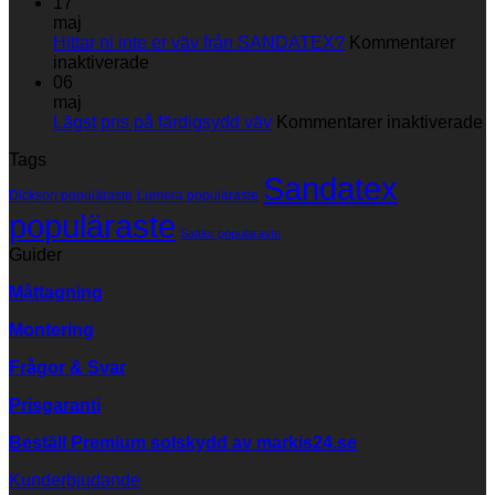
du
Skötselråd
17
din
maj
markisväv
Hittar ni inte er väv från SANDATEX?
Kommentarer
för
inaktiverade
Hittar
06
ni
maj
inte
fö
Lägst pris på färdigsydd väv
Kommentarer inaktiverade
er
L
Tags
väv
p
Sandatex
från
p
Dickson populäraste
Lumera populäraste
SANDATEX?
f
populäraste
v
Sattler populäraste
Guider
Måttagning
Montering
Frågor & Svar
Prisgaranti
Beställ Premium solskydd av
markis24.se
Kunderbjudande