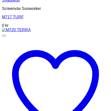
Snabbkoll
Screenväv Sunworker
M717 TURF
0
kr