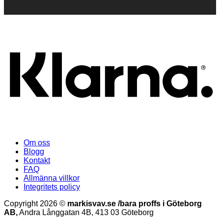
K
Om oss
Blogg
Kontakt
FAQ
Allmänna villkor
Integritets policy
Copyright 2026 ©
markisvav.se /bara proffs i Göteborg
AB,
Andra Långgatan 4B, 413 03 Göteborg