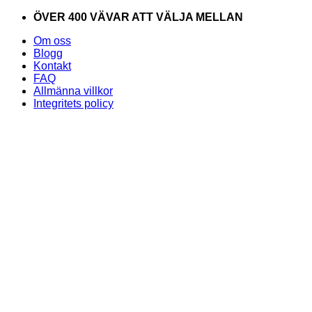
Skip
ÖVER 400 VÄVAR ATT VÄLJA MELLAN
to
Om oss
content
Blogg
Kontakt
FAQ
Allmänna villkor
Integritets policy