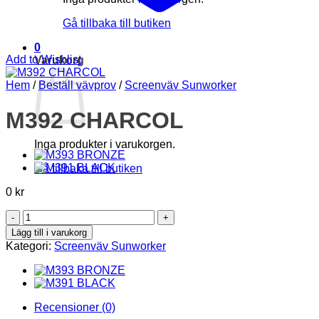
Gå tillbaka till butiken
0
Add to Wishlist
Varukorg
Hem
/
Beställ vävprov
/
Screenväv Sunworker
M392 CHARCOL
Inga produkter i varukorgen.
Gå tillbaka till butiken
0
kr
M392
CHARCOL
Lägg till i varukorg
mängd
Kategori:
Screenväv Sunworker
Recensioner (0)