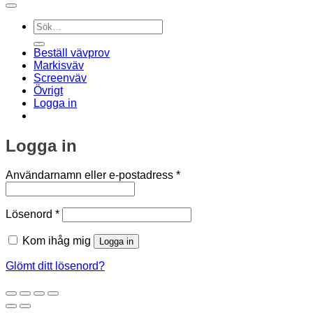
Sök
efter:
Beställ vävprov
Markisväv
Screenväv
Övrigt
Logga in
Logga in
Obligatoriskt
Användarnamn eller e-postadress
*
Obligatoriskt
Lösenord
*
Kom ihåg mig
Logga in
Glömt ditt lösenord?