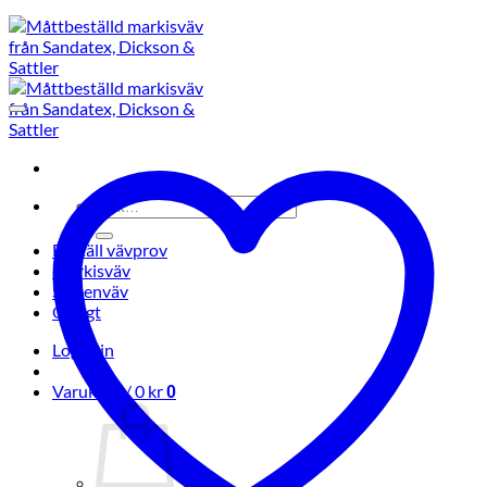
Sök
efter:
Beställ vävprov
Markisväv
Screenväv
Övrigt
Logga in
Varukorg /
0
kr
0