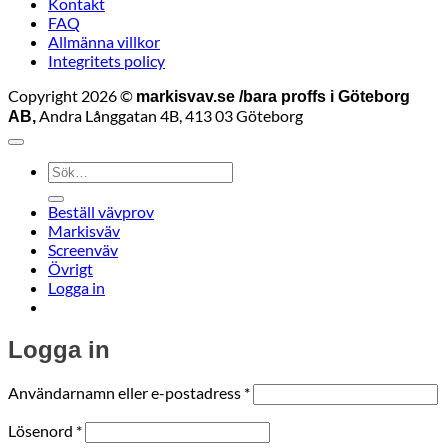
Kontakt
FAQ
Allmänna villkor
Integritets policy
Copyright 2026 ©
markisvav.se /bara proffs i Göteborg
Andra Långgatan 4B, 413 03 Göteborg
AB,
Sök
efter:
Beställ vävprov
Markisväv
Screenväv
Övrigt
Logga in
Logga in
Obligatoriskt
Användarnamn eller e-postadress
*
Obligatoriskt
Lösenord
*