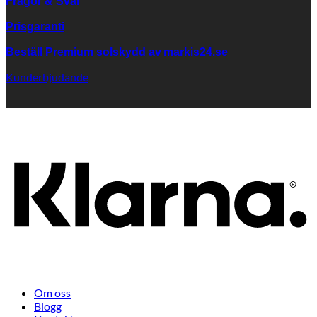
Frågor & Svar
Prisgaranti
Beställ Premium solskydd av
markis24.se
Kunderbjudande
K
Om oss
Blogg