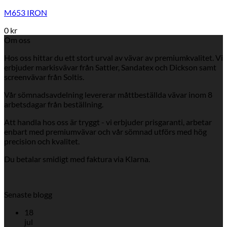
M653 IRON
0
kr
Om oss
Hos oss hittar du ett stort urval av vävar av premiumkvalitet. Vi
erbjuder markisvävar från Sattler, Sandatex och Dickson samt
screenvävar från Soltis.
Vår sömnadsavdelning levererar måttbeställda vävar inom 8
arbetsdagar från beställning.
Att handla hos oss är tryggt - vi erbjuder prisgaranti, arbetar
enbart med premiumvävar och vår sömnad utförs med hög
precision och kvalitet.
Du betalar smidigt med faktura via Klarna.
Senaste blogg
18
jul