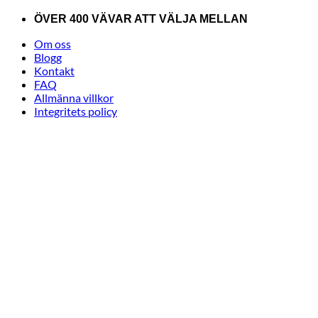
Skip
ÖVER 400 VÄVAR ATT VÄLJA MELLAN
to
Om oss
content
Blogg
Kontakt
FAQ
Allmänna villkor
Integritets policy