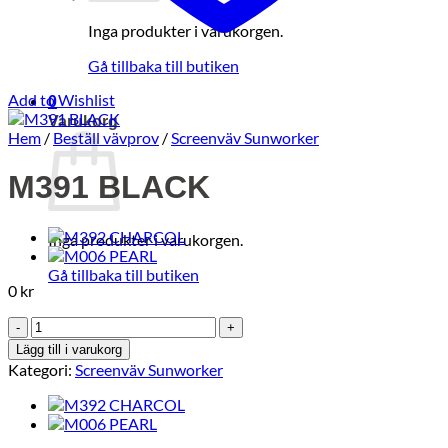
Inga produkter i varukorgen.
Gå tillbaka till butiken
Add to Wishlist
0
Varukorg
Hem
/
Beställ vävprov
/
Screenväv Sunworker
M391 BLACK
Inga produkter i varukorgen.
Gå tillbaka till butiken
0
kr
M391
BLACK
Lägg till i varukorg
mängd
Kategori:
Screenväv Sunworker