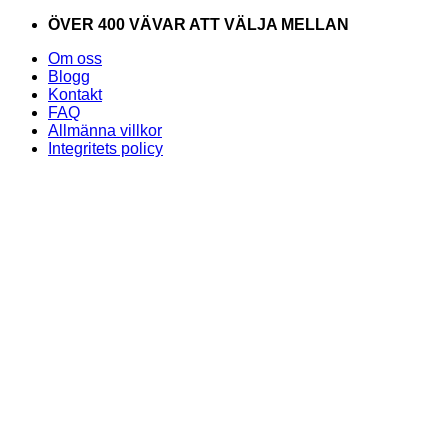
Skip
ÖVER 400 VÄVAR ATT VÄLJA MELLAN
to
Om oss
content
Blogg
Kontakt
FAQ
Allmänna villkor
Integritets policy