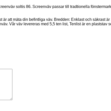
creenväv soltis 86. Screenväv passar till tradtionella fönstermarki
är att mäta din befintliga väv. Bredden: Enklast och säkrast är a
väv. Vår väv levereras med 5,5 ten list, Tenlist är en plaststav som