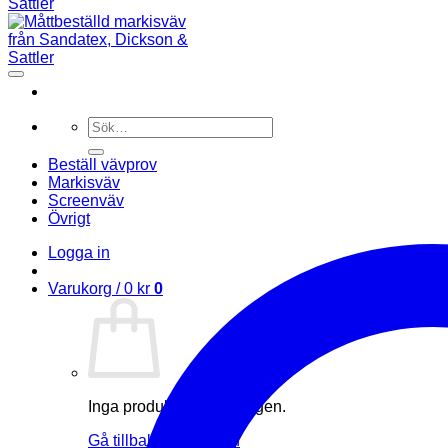
Sök
efter:
Beställ vävprov
Markisväv
Screenväv
Övrigt
Logga in
Varukorg /
0
kr
0
Inga produkter i varukorgen.
Gå tillbaka till butiken