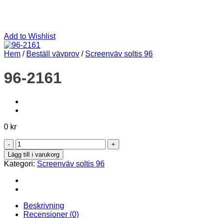
Add to Wishlist
Hem
/
Beställ vävprov
/
Screenväv soltis 96
96-2161
0
kr
96-
2161
Lägg till i varukorg
mängd
Kategori:
Screenväv soltis 96
Beskrivning
Recensioner (0)