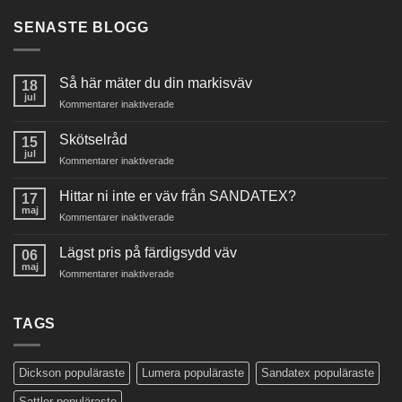
SENASTE BLOGG
Så här mäter du din markisväv
18
jul
för
Kommentarer inaktiverade
Så
här
Skötselråd
15
mäter
jul
för
Kommentarer inaktiverade
du
Skötselråd
din
Hittar ni inte er väv från SANDATEX?
markisväv
17
maj
för
Kommentarer inaktiverade
Hittar
ni
Lägst pris på färdigsydd väv
06
inte
maj
för
Kommentarer inaktiverade
er
Lägst
väv
pris
från
på
TAGS
SANDATEX?
färdigsydd
väv
Dickson populäraste
Lumera populäraste
Sandatex populäraste
Sattler populäraste