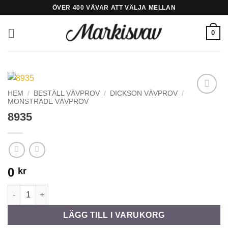
Skip
ÖVER 400 VÄVAR ATT VÄLJA MELLAN
to
content
0
HEM
/
BESTÄLL VÄVPROV
/
DICKSON VÄVPROV
/
MÖNSTRADE VÄVPROV
Add to
Wishlist
8935
0
kr
8935 mängd
LÄGG TILL I VARUKORG