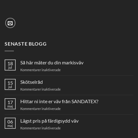
SENASTE BLOGG
Så här mäter du din markisväv
18
jul
för
Kommentarer inaktiverade
Så
här
Skötselråd
15
mäter
jul
för
Kommentarer inaktiverade
du
Skötselråd
din
Hittar ni inte er väv från SANDATEX?
markisväv
17
maj
för
Kommentarer inaktiverade
Hittar
ni
Lägst pris på färdigsydd väv
06
inte
maj
för
Kommentarer inaktiverade
er
Lägst
väv