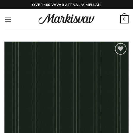
Skip
ÖVER 400 VÄVAR ATT VÄLJA MELLAN
to
content
0
Add to
Wishlist