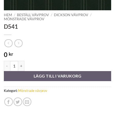
HEM
/
BESTÄLL VÄVPROV
/
DICKSON VÄVPROV
/
MÖNSTRADE VÄVPROV
D541
0
kr
D541 mängd
LÄGG TILL I VARUKORG
Kategori:
Mönstrade vävprov