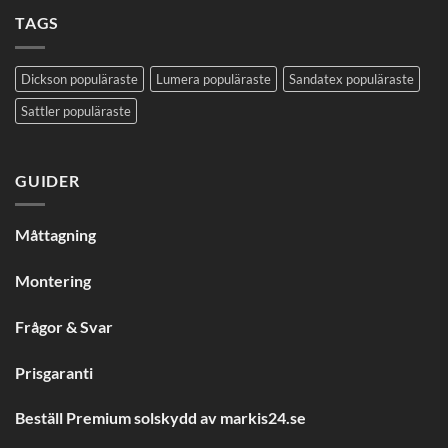
pris
från
på
TAGS
SANDATEX?
färdigsydd
väv
Dickson populäraste
Lumera populäraste
Sandatex populäraste
Sattler populäraste
GUIDER
Måttagning
Montering
Frågor & Svar
Prisgaranti
Beställ Premium solskydd av
markis24.se