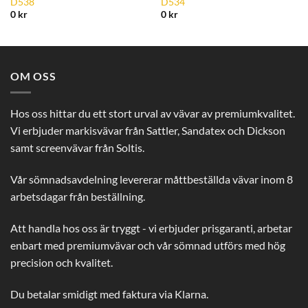
D538
D534
Wishlist
Wishlist
0
kr
0
kr
OM OSS
Hos oss hittar du ett stort urval av vävar av premiumkvalitet.
Vi erbjuder markisvävar från Sattler, Sandatex och Dickson
samt screenvävar från Soltis.
Vår sömnadsavdelning levererar måttbeställda vävar inom 8
arbetsdagar från beställning.
Att handla hos oss är tryggt - vi erbjuder prisgaranti, arbetar
enbart med premiumvävar och vår sömnad utförs med hög
precision och kvalitet.
Du betalar smidigt med faktura via Klarna.