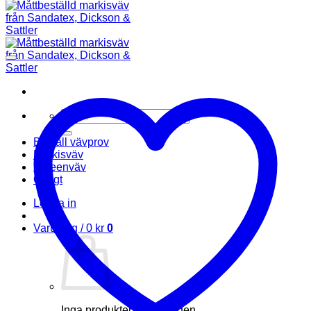
Sök
efter:
Beställ vävprov
Markisväv
Screenväv
Övrigt
Logga in
Varukorg /
0
kr
0
Inga produkter i varukorgen.