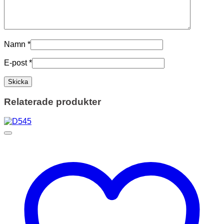
Namn
*
E-post
*
Relaterade produkter