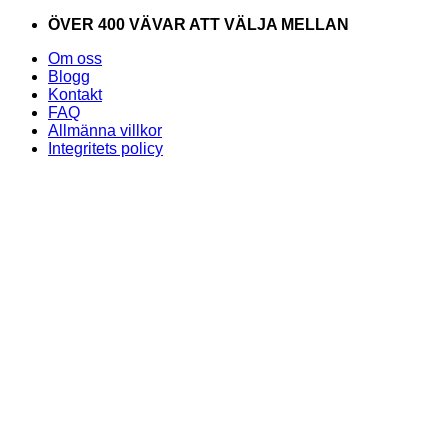
Skip
ÖVER 400 VÄVAR ATT VÄLJA MELLAN
to
Om oss
content
Blogg
Kontakt
FAQ
Allmänna villkor
Integritets policy