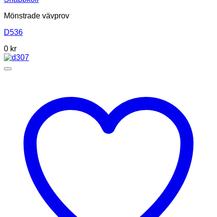
Mönstrade vävprov
D536
0
kr