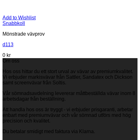
Add to Wishlist
Snabbkoll
Mönstrade vävprov
d113
0
kr
Om oss
Hos oss hittar du ett stort urval av vävar av premiumkvalitet.
Vi erbjuder markisvävar från Sattler, Sandatex och Dickson
samt screenvävar från Soltis.
Vår sömnadsavdelning levererar måttbeställda vävar inom 8
arbetsdagar från beställning.
Att handla hos oss är tryggt - vi erbjuder prisgaranti, arbetar
enbart med premiumvävar och vår sömnad utförs med hög
precision och kvalitet.
Du betalar smidigt med faktura via Klarna.