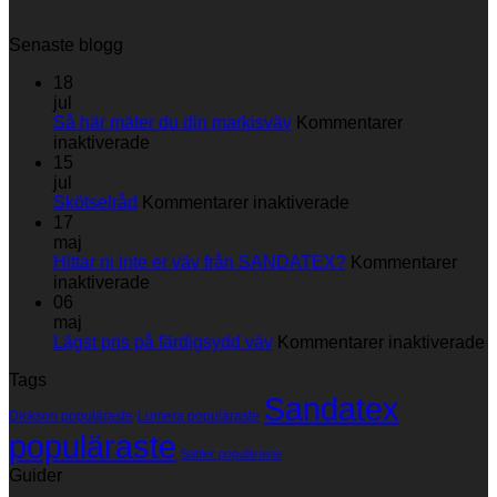
Senaste blogg
18
jul
Så här mäter du din markisväv
Kommentarer
för
inaktiverade
Så
15
här
jul
mäter
för
Skötselråd
Kommentarer inaktiverade
du
Skötselråd
17
din
maj
markisväv
Hittar ni inte er väv från SANDATEX?
Kommentarer
för
inaktiverade
Hittar
06
ni
maj
inte
fö
Lägst pris på färdigsydd väv
Kommentarer inaktiverade
er
L
Tags
väv
p
Sandatex
från
p
Dickson populäraste
Lumera populäraste
SANDATEX?
f
populäraste
v
Sattler populäraste
Guider