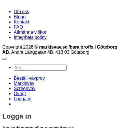
Om oss
Blogg
Kontakt
FAQ
Allmänna villkor
Integritets policy
Copyright 2026 ©
markisvav.se /bara proffs i Göteborg
AB,
Andra Långgatan 4B, 413 03 Göteborg
Sök
efter:
Beställ vävprov
Markisväv
Screenväv
Övrigt
Logga in
Logga in
Obligatoriskt