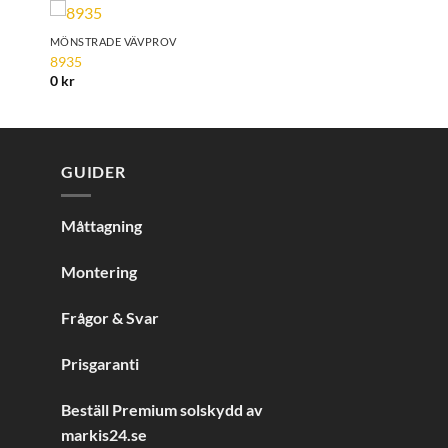
MÖNSTRADE VÄVPROV
to
Add to
8935
ist
Wishlist
0
kr
GUIDER
Måttagning
Montering
Frågor & Svar
Prisgaranti
Beställ Premium solskydd av
markis24.se