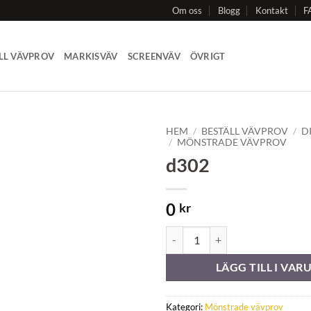
Om oss
Blogg
Kontakt
F
LL VÄVPROV
MARKISVÄV
SCREENVÄV
ÖVRIGT
HEM
/
BESTÄLL VÄVPROV
/
D
/
MÖNSTRADE VÄVPROV
d302
Add to
Wishlist
0
kr
d302 mängd
LÄGG TILL I VA
Kategori:
Mönstrade vävprov