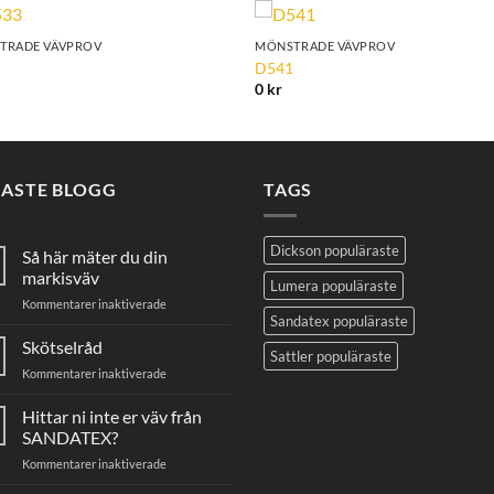
TRADE VÄVPROV
MÖNSTRADE VÄVPROV
Add to
Add 
3
D541
Wishlist
Wishl
0
kr
NASTE BLOGG
TAGS
Dickson populäraste
Så här mäter du din
markisväv
Lumera populäraste
för
Kommentarer inaktiverade
Sandatex populäraste
Så
här
Skötselråd
Sattler populäraste
mäter
för
Kommentarer inaktiverade
du
Skötselråd
din
Hittar ni inte er väv från
markisväv
SANDATEX?
för
Kommentarer inaktiverade
Hittar