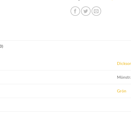
0)
Dickso
Mönstr
Grön