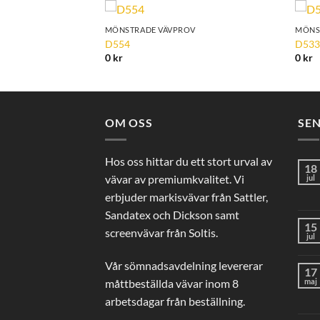
OV
MÖNSTRADE VÄVPROV
MÖNS
Add to
Add to
D554
D53
Wishlist
Wishlist
0
kr
0
kr
OM OSS
SE
Hos oss hittar du ett stort urval av
18
vävar av premiumkvalitet. Vi
jul
erbjuder markisvävar från Sattler,
Sandatex och Dickson samt
15
screenvävar från Soltis.
jul
Vår sömnadsavdelning levererar
17
måttbeställda vävar inom 8
maj
arbetsdagar från beställning.