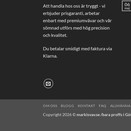
06
Att handla hos oss är tryggt - vi
maj
erbjuder prisgaranti, arbetar
enbart med premiumvävar och vår
sömnad utförs med hög precision
och kvalitet.
Du betalar smidigt med faktura via
Klarna.
OM OSS
BLOGG
KONTAKT
FAQ
ALLMÄNNA 
Copyright 2026 ©
markisvav.se /bara proffs i G