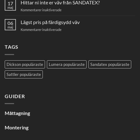
Hittar ni inte er väv från SANDATEX?
markisväv
17
maj
för
Kommentarer inaktiverade
Hittar
ni
Lägst pris på färdigsydd väv
06
inte
maj
för
Kommentarer inaktiverade
er
Lägst
väv
pris
från
på
TAGS
SANDATEX?
färdigsydd
väv
Dickson populäraste
Lumera populäraste
Sandatex populäraste
Sattler populäraste
GUIDER
Måttagning
Montering