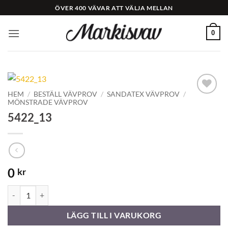
Skip
ÖVER 400 VÄVAR ATT VÄLJA MELLAN
to
content
0
HEM
/
BESTÄLL VÄVPROV
/
SANDATEX VÄVPROV
/
MÖNSTRADE VÄVPROV
Add to
Wishlist
5422_13
0
kr
5422_13 mängd
LÄGG TILL I VARUKORG