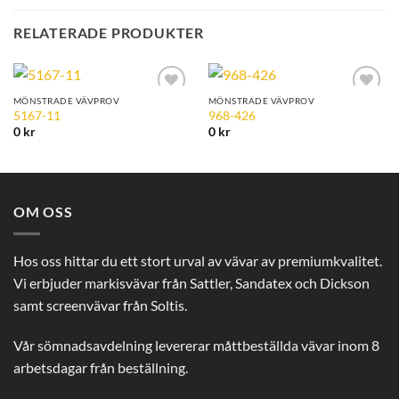
RELATERADE PRODUKTER
MÖNSTRADE VÄVPROV
MÖNSTRADE VÄVPROV
Add to
Add to
5167-11
968-426
Wishlist
Wishlist
0
kr
0
kr
OM OSS
Hos oss hittar du ett stort urval av vävar av premiumkvalitet.
Vi erbjuder markisvävar från Sattler, Sandatex och Dickson
samt screenvävar från Soltis.
Vår sömnadsavdelning levererar måttbeställda vävar inom 8
arbetsdagar från beställning.