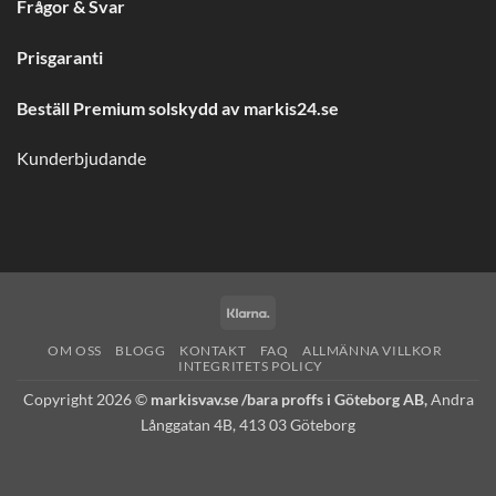
Frågor & Svar
Prisgaranti
Beställ Premium solskydd av
markis24.se
Kunderbjudande
Klarna
OM OSS
BLOGG
KONTAKT
FAQ
ALLMÄNNA VILLKOR
INTEGRITETS POLICY
Copyright 2026 ©
markisvav.se /bara proffs i Göteborg AB,
Andra
Långgatan 4B, 413 03 Göteborg