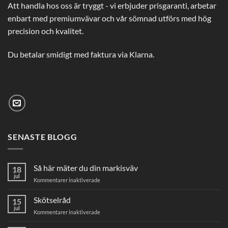
Att handla hos oss är tryggt - vi erbjuder prisgaranti, arbetar
enbart med premiumvävar och vår sömnad utförs med hög
precision och kvalitet.
Du betalar smidigt med faktura via Klarna.
SENASTE BLOGG
Så här mäter du din markisväv
18
jul
för
Kommentarer inaktiverade
Så
här
Skötselråd
15
mäter
jul
för
Kommentarer inaktiverade
du
Skötselråd
din