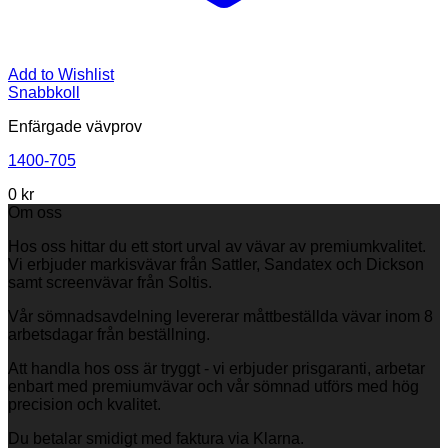
Add to Wishlist
Snabbkoll
Enfärgade vävprov
1400-705
0
kr
Om oss
Hos oss hittar du ett stort urval av vävar av premiumkvalitet.
Vi erbjuder markisvävar från Sattler, Sandatex och Dickson
samt screenvävar från Soltis.
Vår sömnadsavdelning levererar måttbeställda vävar inom 8
arbetsdagar från beställning.
Att handla hos oss är tryggt - vi erbjuder prisgaranti, arbetar
enbart med premiumvävar och vår sömnad utförs med hög
precision och kvalitet.
Du betalar smidigt med faktura via Klarna.