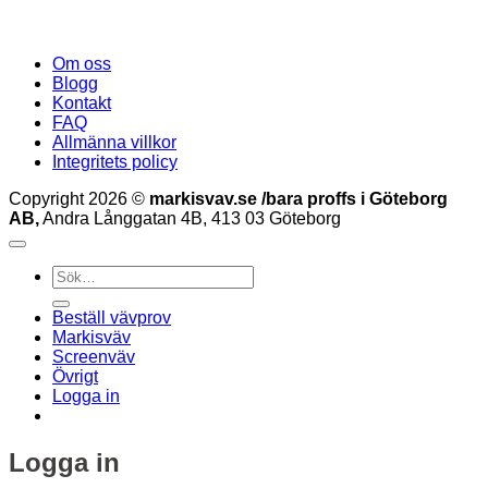
Om oss
Blogg
Kontakt
FAQ
Allmänna villkor
Integritets policy
Copyright 2026 ©
markisvav.se /bara proffs i Göteborg
AB,
Andra Långgatan 4B, 413 03 Göteborg
Sök
efter:
Beställ vävprov
Markisväv
Screenväv
Övrigt
Logga in
Logga in