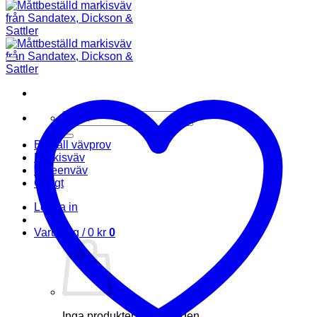
Sök
efter:
Beställ vävprov
Markisväv
Screenväv
Övrigt
Logga in
Varukorg /
0
kr
0
Inga produkter i varukorgen.