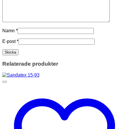
Namn
*
E-post
*
Relaterade produkter