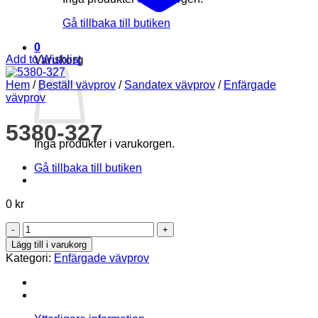
Gå tillbaka till butiken
0
Add to Wishlist
Varukorg
Hem
/
Beställ vävprov
/
Sandatex vävprov
/
Enfärgade
vävprov
5380-327
Inga produkter i varukorgen.
Gå tillbaka till butiken
0
kr
5380-
327
Lägg till i varukorg
mängd
Kategori:
Enfärgade vävprov