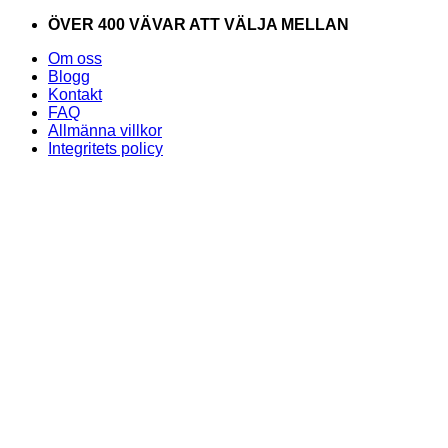
Skip
ÖVER 400 VÄVAR ATT VÄLJA MELLAN
to
Om oss
content
Blogg
Kontakt
FAQ
Allmänna villkor
Integritets policy