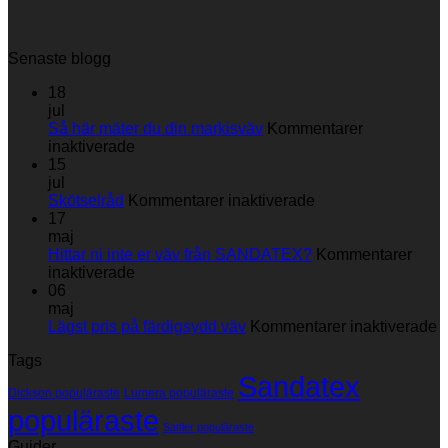
Senaste blogg
18
jul
Så här mäter du din markisväv
Kommentarer
för
inaktiverade
Så
15
här
jul
mäter
för
Skötselråd
Kommentarer inaktiverade
du
Skötselråd
17
din
maj
markisväv
Hittar ni inte er väv från SANDATEX?
Kommentarer
för
inaktiverade
Hittar
06
ni
maj
inte
fö
Lägst pris på färdigsydd väv
Kommentarer inaktiverade
er
L
Tags
väv
p
Sandatex
från
p
Dickson populäraste
Lumera populäraste
SANDATEX?
f
populäraste
v
Sattler populäraste
Guider