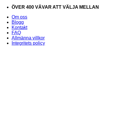
Skip
ÖVER 400 VÄVAR ATT VÄLJA MELLAN
to
Om oss
content
Blogg
Kontakt
FAQ
Allmänna villkor
Integritets policy