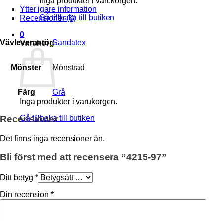
Inga produkter i varukorgen.
Ytterligare information
Gå tillbaka till butiken
Recensioner (0)
0
Vävleverantör
Sandatex
Varukorg
Mönster
Mönstrad
Färg
Grå
Inga produkter i varukorgen.
Recensioner
Gå tillbaka till butiken
Det finns inga recensioner än.
Bli först med att recensera ”4215-97”
Ditt betyg
*
Din recension
*