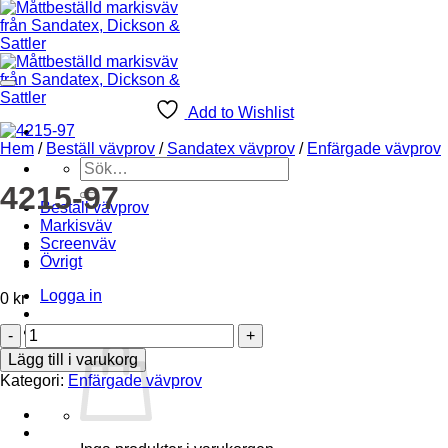
Add to Wishlist
Hem
/
Beställ vävprov
/
Sandatex vävprov
/
Enfärgade vävprov
Sök
efter:
4215-97
Beställ vävprov
Markisväv
Screenväv
Övrigt
Logga in
0
kr
4215-
Varukorg /
0
kr
0
97
Lägg till i varukorg
mängd
Kategori:
Enfärgade vävprov