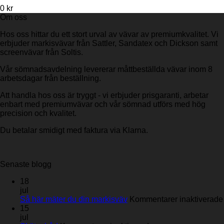
0
kr
Om oss
Hos oss hittar du ett stort urval av vävar av premiumkvalitet. Vi
erbjuder markisvävar från Sattler, Sandatex och Dickson samt
screenvävar från Soltis.
Vår sömnadsavdelning levererar måttbeställda vävar inom 8
arbetsdagar från beställning.
Att handla hos oss är tryggt - vi erbjuder prisgaranti, arbetar
enbart med premiumvävar och vår sömnad utförs med hög
precision och kvalitet.
Du betalar smidigt med faktura via Klarna.
Senaste blogg
18
jul
Så här mäter du din markisväv
Kommentarer inaktiverade
15
jul