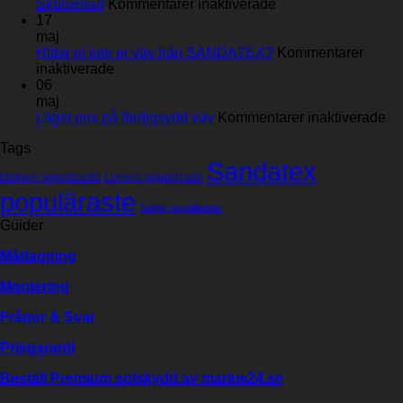
för
Skötselråd
Kommentarer inaktiverade
Skötselråd
17
maj
Hittar ni inte er väv från SANDATEX?
Kommentarer
för
inaktiverade
Hittar
06
ni
maj
inte
för
Lägst pris på färdigsydd väv
Kommentarer inaktiverade
er
Lä
Tags
väv
pri
Sandatex
från
på
Dickson populäraste
Lumera populäraste
SANDATEX?
fä
populäraste
vä
Sattler populäraste
Guider
Måttagning
Montering
Frågor & Svar
Prisgaranti
Beställ Premium solskydd av
markis24.se