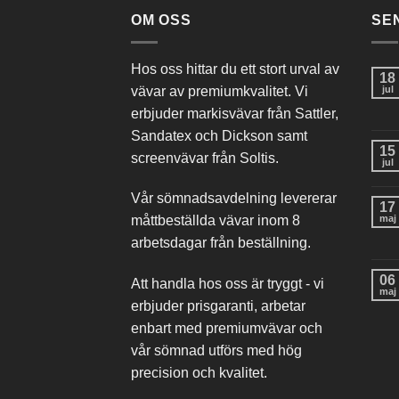
OM OSS
SE
Hos oss hittar du ett stort urval av
18
vävar av premiumkvalitet. Vi
jul
erbjuder markisvävar från Sattler,
Sandatex och Dickson samt
15
screenvävar från Soltis.
jul
Vår sömnadsavdelning levererar
17
maj
måttbeställda vävar inom 8
arbetsdagar från beställning.
06
Att handla hos oss är tryggt - vi
maj
erbjuder prisgaranti, arbetar
enbart med premiumvävar och
vår sömnad utförs med hög
precision och kvalitet.