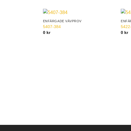
ENFÄRGADE VÄVPROV
ENFÄ
Add to
5407-384
5422
Wishlist
0
kr
0
kr