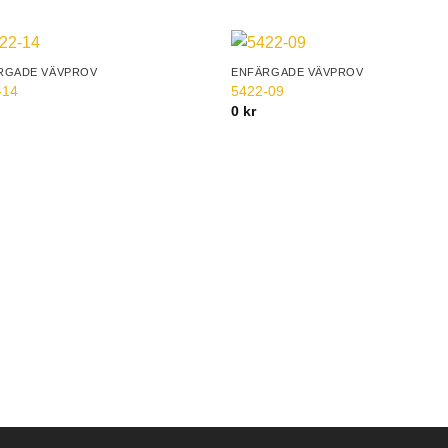
RGADE VÄVPROV
ENFÄRGADE VÄVPROV
Add to
Add 
-14
5422-09
Wishlist
Wishl
0
kr