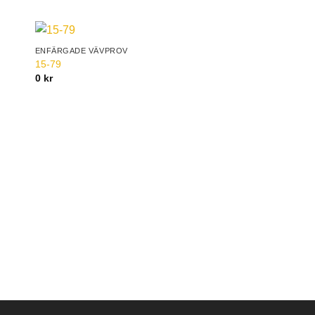
ENFÄRGADE VÄVPROV
to
Add to
15-79
ist
Wishlist
0
kr
ENFÄRGADE VÄVPROV
5380-92
0 kr