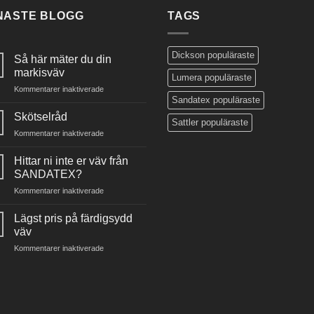
NASTE BLOGG
TAGS
Dickson populäraste
Så här mäter du din
markisväv
Lumera populäraste
för
Kommentarer inaktiverade
Sandatex populäraste
Så
här
Skötselråd
Sattler populäraste
mäter
för
Kommentarer inaktiverade
du
Skötselråd
din
Hittar ni inte er väv från
markisväv
SANDATEX?
för
Kommentarer inaktiverade
Hittar
ni
Lägst pris på färdigsydd
inte
väv
er
för
Kommentarer inaktiverade
väv
Lägst
från
pris
SANDATEX?
på
färdigsydd
väv