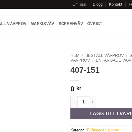
Om oss
Blogg
Kontakt
F
ÄLL VÄVPROV
MARKISVÄV
SCREENVÄV
ÖVRIGT
HEM
/
BESTÄLL VÄVPROV
/
VÄVPROV
/
ENFÄRGADE VÄV
407-151
Add to
Wishlist
0
kr
407-151 mängd
LÄGG TILL I VA
Kategori:
Enfärgade vävprov