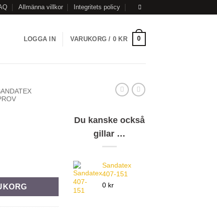
AQ
Allmänna villkor
Integritets policy
0
LOGGA IN
VARUKORG /
0
KR
SANDATEX
PROV
Du kanske också
gillar …
Sandatex
407-151
0 kr
RUKORG