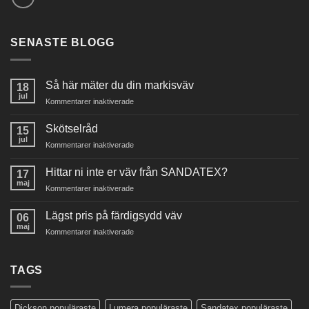
SENASTE BLOGG
Så här mäter du din markisväv
18
jul
för
Kommentarer inaktiverade
Så
här
Skötselråd
15
mäter
jul
för
Kommentarer inaktiverade
du
Skötselråd
din
Hittar ni inte er väv från SANDATEX?
markisväv
17
maj
för
Kommentarer inaktiverade
Hittar
ni
Lägst pris på färdigsydd väv
06
inte
maj
för
Kommentarer inaktiverade
er
Lägst
väv
pris
från
på
TAGS
SANDATEX?
färdigsydd
väv
Dickson populäraste
Lumera populäraste
Sandatex populäraste