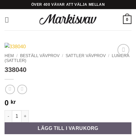
Skip
ÖVER 400 VÄVAR ATT VÄLJA MELLAN
to
content
0
HEM
/
BESTÄLL VÄVPROV
/
SATTLER VÄVPROV
/
LUMERA
(SATTLER)
Add to
Wishlist
338040
0
kr
338040 mängd
LÄGG TILL I VARUKORG