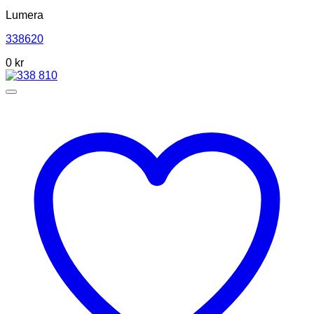
Lumera
338620
0 kr