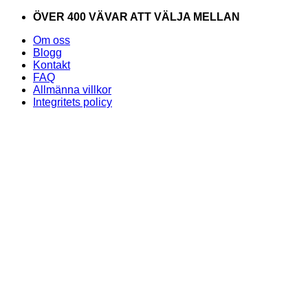
Skip
ÖVER 400 VÄVAR ATT VÄLJA MELLAN
to
Om oss
content
Blogg
Kontakt
FAQ
Allmänna villkor
Integritets policy