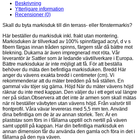
Beskrivning
Ytterligare information
Recensioner (0)
Skall du byta markisduk till din terrass- eller fönstermarkis?
Här beställer du markisduk inkl. frakt utan montering.
Markisduken är tillverkad av 100% spinnfärgad acryl, d v s
fibern färgas innan tråden spinns, färgern står då bättre mot
blekning. Dukarna är även impregnerad mot röta. Vår
leverantör är Sattler som är ledande vävtillverkare i Europa.
Bättre markisdukar är inte möjligt att få. För att beställa
behöver du mäta den befintliga markisduken. Bredd Här
anger du vävens exakta bredd i centimeter (cm). Vi
rekommenderar att du mäter bredden på två ställen. En
gammal väv töjer sig gärna. Höjd När du mäter vävens höjd
räknar du inte med kappan. Den väljer du i ett eget val längre
ner på sidan.Observera att det inte är armen som skall mätas
när ni beställer vävbyten utan vävens höjd. Från valsrör till
frontprofil. Våra vävar levereras med 5,5 mm ten. Använd
dina befintliga om de är av annan storlek. Ten: Är en
plaststav som förs in i fållarna upptill och nertill på väven
samt upptill på kappan. Har din befintliga markisduk en
annan dimension får du använda den gamla och föra in det i
fållarna på den nya väven.