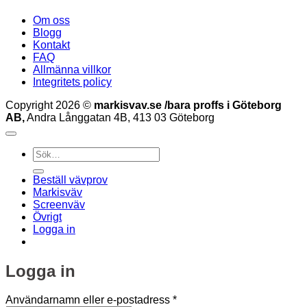
Om oss
Blogg
Kontakt
FAQ
Allmänna villkor
Integritets policy
Copyright 2026 ©
markisvav.se /bara proffs i Göteborg
AB,
Andra Långgatan 4B, 413 03 Göteborg
Sök
efter:
Beställ vävprov
Markisväv
Screenväv
Övrigt
Logga in
Logga in
Obligatoriskt
Användarnamn eller e-postadress
*