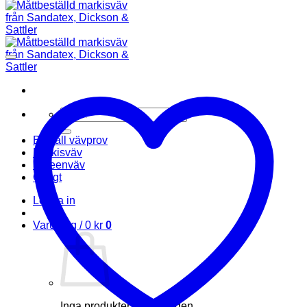
Sök
efter:
Beställ vävprov
Markisväv
Screenväv
Övrigt
Logga in
Varukorg /
0
kr
0
Inga produkter i varukorgen.