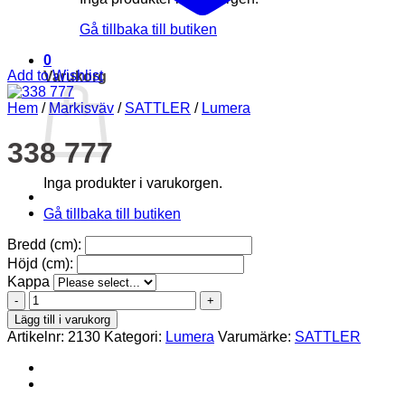
Gå tillbaka till butiken
0
Add to Wishlist
Varukorg
Hem
/
Markisväv
/
SATTLER
/
Lumera
338 777
Inga produkter i varukorgen.
Gå tillbaka till butiken
Bredd (cm):
Höjd (cm):
Kappa
338
777
Lägg till i varukorg
mängd
Artikelnr:
2130
Kategori:
Lumera
Varumärke:
SATTLER