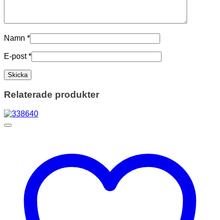
Namn
*
E-post
*
Relaterade produkter