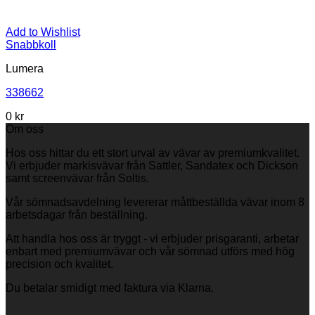
Add to Wishlist
Snabbkoll
Lumera
338662
0 kr
Om oss
Hos oss hittar du ett stort urval av vävar av premiumkvalitet.
Vi erbjuder markisvävar från Sattler, Sandatex och Dickson
samt screenvävar från Soltis.
Vår sömnadsavdelning levererar måttbeställda vävar inom 8
arbetsdagar från beställning.
Att handla hos oss är tryggt - vi erbjuder prisgaranti, arbetar
enbart med premiumvävar och vår sömnad utförs med hög
precision och kvalitet.
Du betalar smidigt med faktura via Klarna.