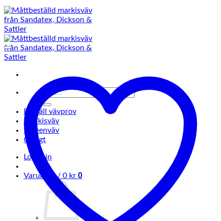
Sök
efter:
Beställ vävprov
Markisväv
Screenväv
Övrigt
Logga in
0
Varukorg /
0
kr