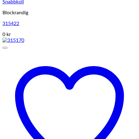
Snabbkoll
Blockrandig
315422
0 kr