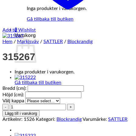
Inga produkter i varukorgen.
Gå tillbaka till butiken
0
Add to Wishlist
Varukorg
Hem
/
Markisväv
/
SATTLER
/
Blockrandig
315267
Inga produkter i varukorgen.
Gå tillbaka till butiken
Bredd (cm):
Höjd (cm):
Välj kappa
315267
mängd
Lägg till i varukorg
Artikelnr:
1526
Kategori:
Blockrandig
Varumärke:
SATTLER