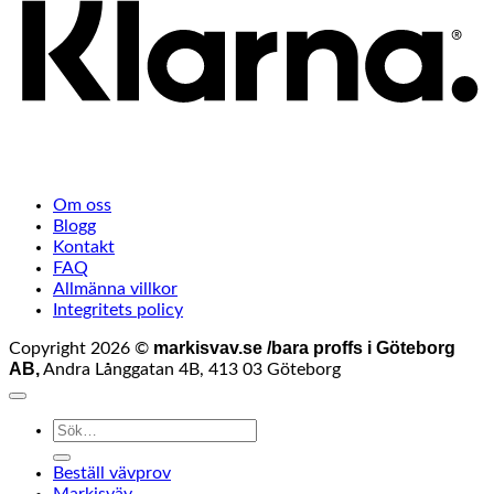
Om oss
Blogg
Kontakt
FAQ
Allmänna villkor
Integritets policy
markisvav.se /bara proffs i Göteborg
Copyright 2026 ©
AB,
Andra Långgatan 4B, 413 03 Göteborg
Sök
efter:
Beställ vävprov
Markisväv