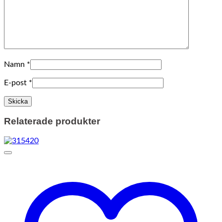
Namn
*
E-post
*
Relaterade produkter