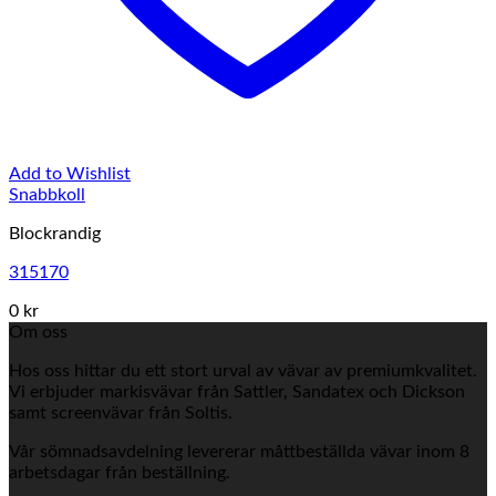
Add to Wishlist
Snabbkoll
Blockrandig
315170
0 kr
Om oss
Hos oss hittar du ett stort urval av vävar av premiumkvalitet.
Vi erbjuder markisvävar från Sattler, Sandatex och Dickson
samt screenvävar från Soltis.
Vår sömnadsavdelning levererar måttbeställda vävar inom 8
arbetsdagar från beställning.