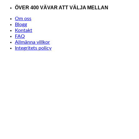
Skip
ÖVER 400 VÄVAR ATT VÄLJA MELLAN
to
Om oss
content
Blogg
Kontakt
FAQ
Allmänna villkor
Integritets policy