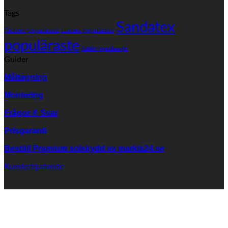
er
Lä
Tags
väv
pr
från
Sandatex
på
Dickson populäraste
Lumera populäraste
SANDATEX?
fä
populäraste
vä
Sattler populäraste
Guider
Måttagning
Montering
Frågor & Svar
Prisgaranti
Beställ Premium solskydd av
markis24.se
Kunderbjudande
K