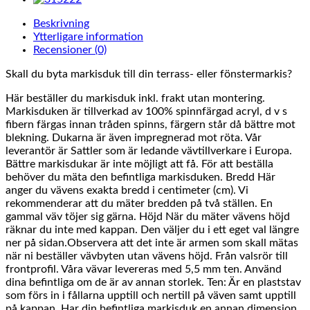
Beskrivning
Ytterligare information
Recensioner (0)
Skall du byta markisduk till din terrass- eller fönstermarkis?
Här beställer du markisduk inkl. frakt utan montering.
Markisduken är tillverkad av 100% spinnfärgad acryl, d v s
fibern färgas innan tråden spinns, färgern står då bättre mot
blekning. Dukarna är även impregnerad mot röta. Vår
leverantör är Sattler som är ledande vävtillverkare i Europa.
Bättre markisdukar är inte möjligt att få. För att beställa
behöver du mäta den befintliga markisduken. Bredd Här
anger du vävens exakta bredd i centimeter (cm). Vi
rekommenderar att du mäter bredden på två ställen. En
gammal väv töjer sig gärna. Höjd När du mäter vävens höjd
räknar du inte med kappan. Den väljer du i ett eget val längre
ner på sidan.Observera att det inte är armen som skall mätas
när ni beställer vävbyten utan vävens höjd. Från valsrör till
frontprofil. Våra vävar levereras med 5,5 mm ten. Använd
dina befintliga om de är av annan storlek. Ten: Är en plaststav
som förs in i fållarna upptill och nertill på väven samt upptill
på kappan. Har din befintliga markisduk en annan dimension