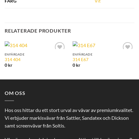
FÄRG
Vit
RELATERADE PRODUKTER
ENFÄRGADE
ENFÄRGADE
Add to
Add to
314 404
314 E67
Wishlist
Wishlist
0
kr
0
kr
OM OSS
Hos oss hittar du ett stort urval av vävar av premiumkvalitet.
Vi erbjuder markisvävar från Sattler, Sandatex och Dickson
samt screenvävar från Soltis.