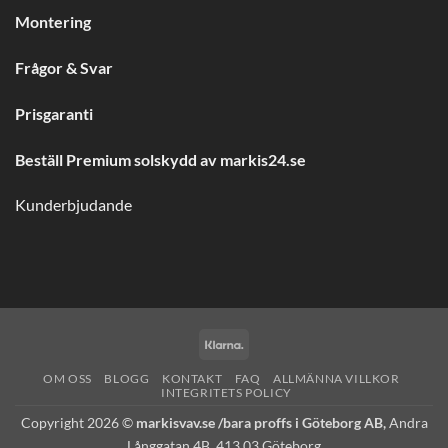
Montering
Frågor & Svar
Prisgaranti
Beställ Premium solskydd av
markis24.se
Kunderbjudande
Klarna
OM OSS
BLOGG
KONTAKT
FAQ
ALLMÄNNA VILLKOR
INTEGRITETS POLICY
Copyright 2026 ©
markisvav.se /bara proffs i Göteborg AB,
Andra
Långgatan 4B, 413 03 Göteborg