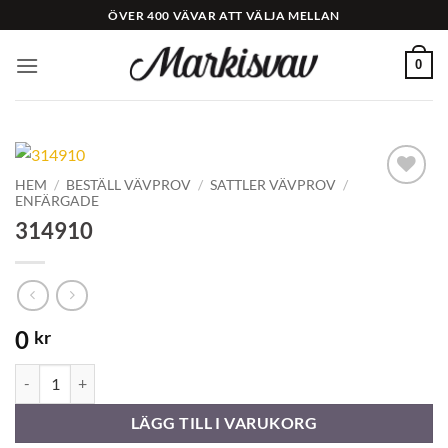
Skip
ÖVER 400 VÄVAR ATT VÄLJA MELLAN
to
content
0
HEM
/
BESTÄLL VÄVPROV
/
SATTLER VÄVPROV
/
ENFÄRGADE
Add to
Wishlist
314910
0
kr
314910 mängd
LÄGG TILL I VARUKORG