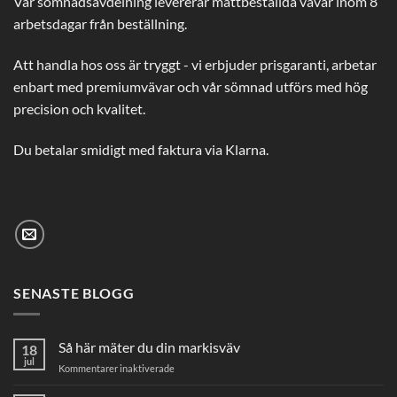
Vår sömnadsavdelning levererar måttbeställda vävar inom 8
arbetsdagar från beställning.
Att handla hos oss är tryggt - vi erbjuder prisgaranti, arbetar
enbart med premiumvävar och vår sömnad utförs med hög
precision och kvalitet.
Du betalar smidigt med faktura via Klarna.
SENASTE BLOGG
Så här mäter du din markisväv
18
jul
för
Kommentarer inaktiverade
Så