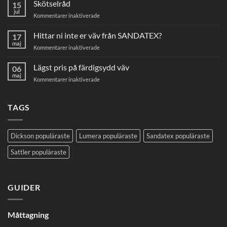
här
Skötselråd
15
mäter
jul
för
Kommentarer inaktiverade
du
Skötselråd
din
Hittar ni inte er väv från SANDATEX?
markisväv
17
maj
för
Kommentarer inaktiverade
Hittar
ni
Lägst pris på färdigsydd väv
06
inte
maj
för
Kommentarer inaktiverade
er
Lägst
väv
pris
från
på
TAGS
SANDATEX?
färdigsydd
väv
Dickson populäraste
Lumera populäraste
Sandatex populäraste
Sattler populäraste
GUIDER
Måttagning