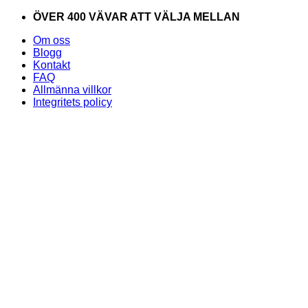
Skip
ÖVER 400 VÄVAR ATT VÄLJA MELLAN
to
Om oss
content
Blogg
Kontakt
FAQ
Allmänna villkor
Integritets policy