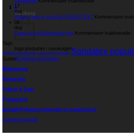
för
Skötselråd
Kommentarer inaktiverade
Skötselråd
17
0
maj
Varukorg
Hittar ni inte er väv från SANDATEX?
Kommentarer inak
06
maj
fö
Lägst pris på färdigsydd väv
Kommentarer inaktiverade
L
Tags
p
Inga produkter i varukorgen.
Sandatex popul
p
Dickson populäraste
Lumera populäraste
f
Guider
Gå tillbaka till butiken
v
Måttagning
Montering
Frågor & Svar
Prisgaranti
Beställ Premium solskydd av
markis24.se
Kunderbjudande