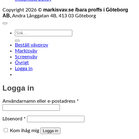
markisvav.se /bara proffs i Göteborg
Copyright 2026 ©
AB,
Andra Långgatan 4B, 413 03 Göteborg
Sök
efter:
Beställ vävprov
Markisväv
Screenväv
Övrigt
Logga in
Logga in
Obligatoriskt
Användarnamn eller e-postadress
*
Obligatoriskt
Lösenord
*
Kom ihåg mig
Logga in