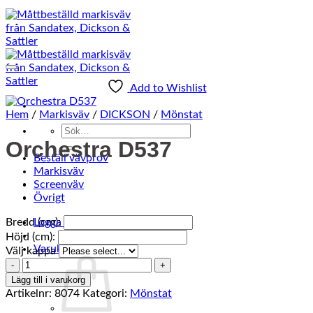
Add to Wishlist
Hem
/
Markisväv
/
DICKSON
/
Mönstat
Sök
Orchestra D537
efter:
Beställ vävprov
Markisväv
Screenväv
Övrigt
Bredd (cm):
Logga in
Höjd (cm):
0
Varukorg /
0
kr
Välj kappa
Orchestra
D537
Lägg till i varukorg
mängd
Artikelnr:
8074
Kategori:
Mönstat