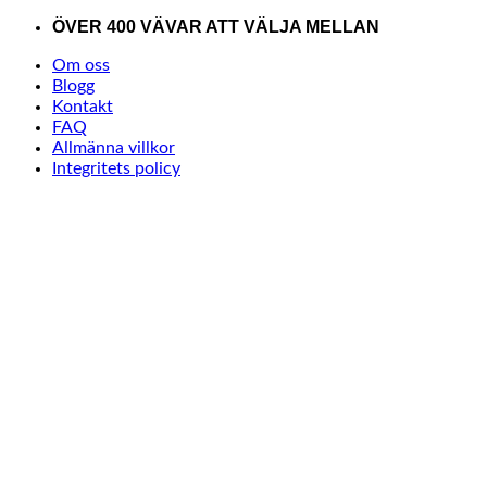
Skip
ÖVER 400 VÄVAR ATT VÄLJA MELLAN
to
Om oss
content
Blogg
Kontakt
FAQ
Allmänna villkor
Integritets policy