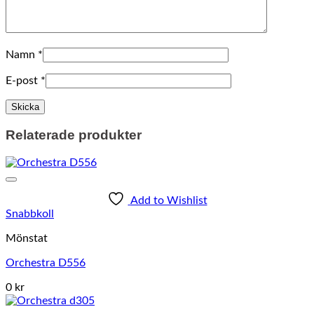
Namn
*
E-post
*
Relaterade produkter
Add to Wishlist
Snabbkoll
Mönstat
Orchestra D556
0 kr