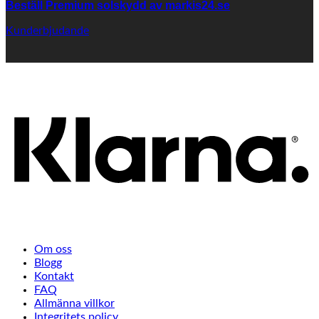
Beställ Premium solskydd av
markis24.se
Kunderbjudande
K
Om oss
Blogg
Kontakt
FAQ
Allmänna villkor
Integritets policy