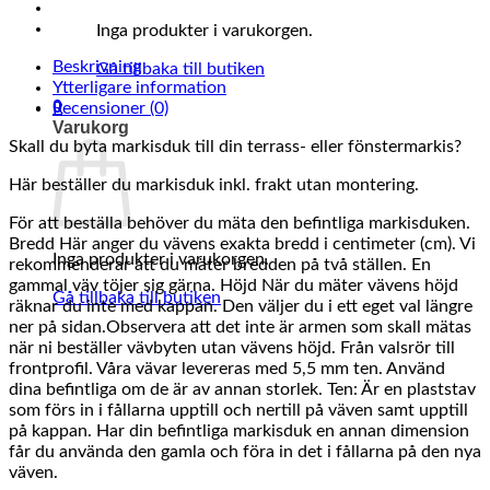
Inga produkter i varukorgen.
Beskrivning
Gå tillbaka till butiken
Ytterligare information
0
Recensioner (0)
Varukorg
Skall du byta markisduk till din terrass- eller fönstermarkis?
Här beställer du markisduk inkl. frakt utan montering.
För att beställa behöver du mäta den befintliga markisduken.
Bredd Här anger du vävens exakta bredd i centimeter (cm). Vi
Inga produkter i varukorgen.
rekommenderar att du mäter bredden på två ställen. En
gammal väv töjer sig gärna. Höjd När du mäter vävens höjd
Gå tillbaka till butiken
räknar du inte med kappan. Den väljer du i ett eget val längre
ner på sidan.Observera att det inte är armen som skall mätas
när ni beställer vävbyten utan vävens höjd. Från valsrör till
frontprofil. Våra vävar levereras med 5,5 mm ten. Använd
dina befintliga om de är av annan storlek. Ten: Är en plaststav
som förs in i fållarna upptill och nertill på väven samt upptill
på kappan. Har din befintliga markisduk en annan dimension
får du använda den gamla och föra in det i fållarna på den nya
väven.