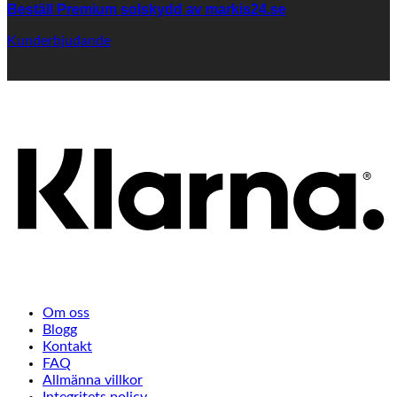
Beställ Premium solskydd av
markis24.se
Kunderbjudande
K
Om oss
Blogg
Kontakt
FAQ
Allmänna villkor
Integritets policy