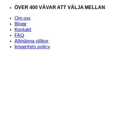
Skip
ÖVER 400 VÄVAR ATT VÄLJA MELLAN
to
Om oss
content
Blogg
Kontakt
FAQ
Allmänna villkor
Integritets policy