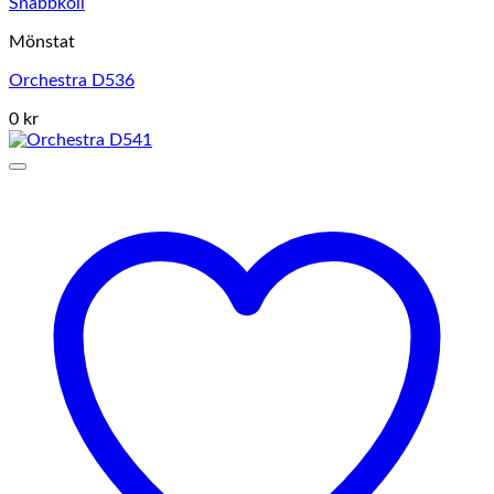
Snabbkoll
Mönstat
Orchestra D536
0 kr