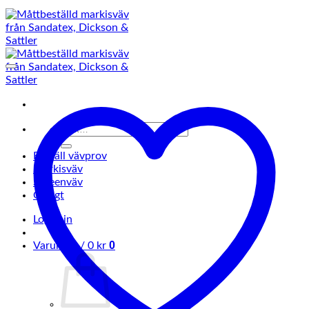
Sök
efter:
Beställ vävprov
Markisväv
Screenväv
Övrigt
Logga in
0
Varukorg /
0
kr