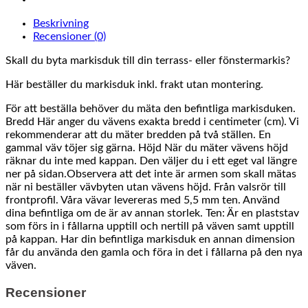
Beskrivning
Recensioner (0)
Skall du byta markisduk till din terrass- eller fönstermarkis?
Här beställer du markisduk inkl. frakt utan montering.
För att beställa behöver du mäta den befintliga markisduken.
Bredd Här anger du vävens exakta bredd i centimeter (cm). Vi
rekommenderar att du mäter bredden på två ställen. En
gammal väv töjer sig gärna. Höjd När du mäter vävens höjd
räknar du inte med kappan. Den väljer du i ett eget val längre
ner på sidan.Observera att det inte är armen som skall mätas
när ni beställer vävbyten utan vävens höjd. Från valsrör till
frontprofil. Våra vävar levereras med 5,5 mm ten. Använd
dina befintliga om de är av annan storlek. Ten: Är en plaststav
som förs in i fållarna upptill och nertill på väven samt upptill
på kappan. Har din befintliga markisduk en annan dimension
får du använda den gamla och föra in det i fållarna på den nya
väven.
Recensioner