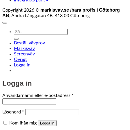
markisvav.se /bara proffs i Göteborg
Copyright 2026 ©
AB,
Andra Långgatan 4B, 413 03 Göteborg
Sök
efter:
Beställ vävprov
Markisväv
Screenväv
Övrigt
Logga in
Logga in
Obligatoriskt
Användarnamn eller e-postadress
*
Obligatoriskt
Lösenord
*
Kom ihåg mig
Logga in