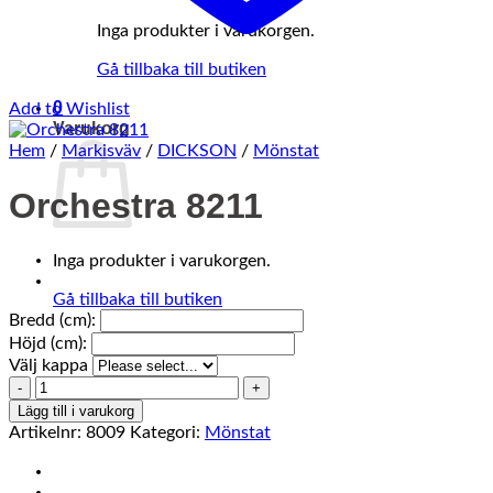
Inga produkter i varukorgen.
Gå tillbaka till butiken
0
Add to Wishlist
Varukorg
Hem
/
Markisväv
/
DICKSON
/
Mönstat
Orchestra 8211
Inga produkter i varukorgen.
Gå tillbaka till butiken
Bredd (cm):
Höjd (cm):
Välj kappa
Orchestra
8211
Lägg till i varukorg
mängd
Artikelnr:
8009
Kategori:
Mönstat