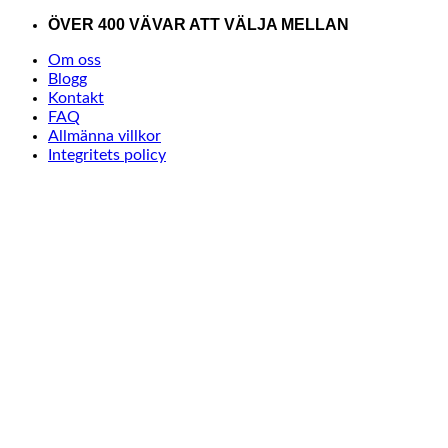
Skip
ÖVER 400 VÄVAR ATT VÄLJA MELLAN
to
Om oss
content
Blogg
Kontakt
FAQ
Allmänna villkor
Integritets policy