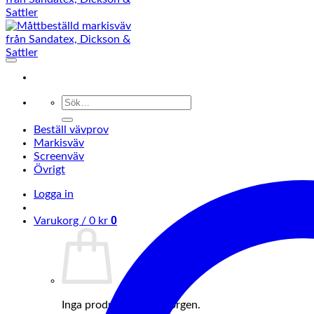
Sök
efter:
Beställ vävprov
Markisväv
Screenväv
Övrigt
Logga in
0
Varukorg /
0
kr
Inga produkter i varukorgen.