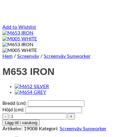
Add to Wishlist
Hem
/
Screenväv
/
Screenväv Sunworker
M653 IRON
Bredd (cm):
Höjd (cm):
M653
IRON
Lägg till i varukorg
mängd
Artikelnr:
19008
Kategori:
Screenväv Sunworker