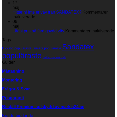
du
Skötselråd
17
din
maj
markisväv
Hittar ni inte er väv från SANDATEX?
Kommentarer
för
inaktiverade
Hittar
06
ni
maj
inte
fö
Lägst pris på färdigsydd väv
Kommentarer inaktiverade
er
L
Tags
väv
p
Sandatex
från
p
Dickson populäraste
Lumera populäraste
SANDATEX?
f
populäraste
v
Sattler populäraste
Guider
Måttagning
Montering
Frågor & Svar
Prisgaranti
Beställ Premium solskydd av
markis24.se
Kunderbjudande