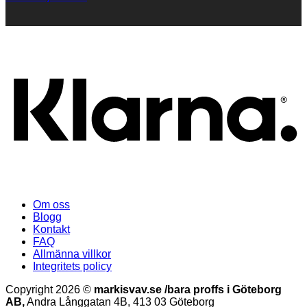
K
Om oss
Blogg
Kontakt
FAQ
Allmänna villkor
Integritets policy
Copyright 2026 ©
markisvav.se /bara proffs i Göteborg
AB,
Andra Långgatan 4B, 413 03 Göteborg