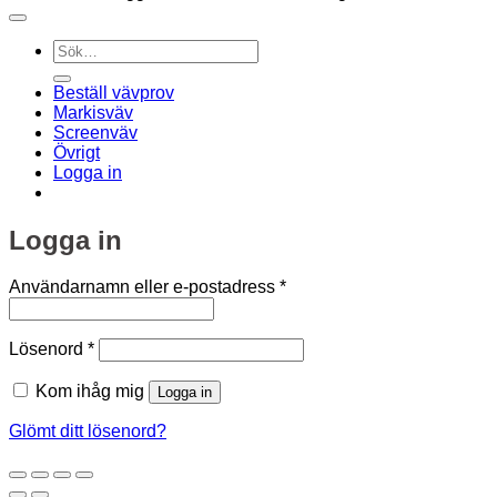
Sök
efter:
Beställ vävprov
Markisväv
Screenväv
Övrigt
Logga in
Logga in
Obligatoriskt
Användarnamn eller e-postadress
*
Obligatoriskt
Lösenord
*
Kom ihåg mig
Logga in
Glömt ditt lösenord?