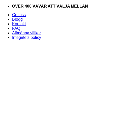
Skip
ÖVER 400 VÄVAR ATT VÄLJA MELLAN
to
Om oss
content
Blogg
Kontakt
FAQ
Allmänna villkor
Integritets policy