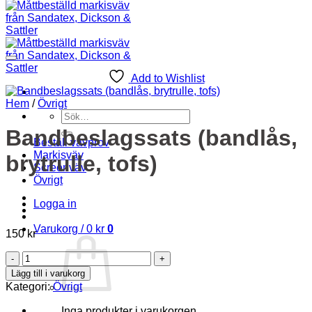
Add to Wishlist
Hem
/
Övrigt
Sök
efter:
Bandbeslagssats (bandlås,
Beställ vävprov
Markisväv
brytrulle, tofs)
Screenväv
Övrigt
Logga in
Varukorg /
0
kr
0
150
kr
Bandbeslagssats
(bandlås,
Lägg till i varukorg
brytrulle,
Kategori:
Övrigt
tofs)
mängd
Inga produkter i varukorgen.