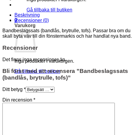
Gå tillbaka till butiken
Beskrivning
0
Recensioner (0)
Varukorg
Bandbeslagssats (bandlås, brytrulle, tofs). Passar bra om du
skall byta väv till din fönstermarkis och har handlat nya band.
Recensioner
Det finns inga recensioner än.
Inga produkter i varukorgen.
Bli först med att recensera ”Bandbeslagssats
Gå tillbaka till butiken
(bandlås, brytrulle, tofs)”
Ditt betyg
*
Din recension
*