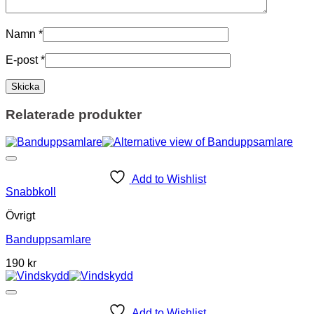
Namn
*
E-post
*
Relaterade produkter
Add to Wishlist
Snabbkoll
Övrigt
Banduppsamlare
190
kr
Add to Wishlist