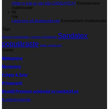
markisväv
Hittar ni inte er väv från SANDATEX?
Kommentarer
för
inaktiverade
Hittar
06
ni
maj
inte
fö
Lägst pris på färdigsydd väv
Kommentarer inaktiverade
er
L
Tags
väv
p
Sandatex
från
p
Dickson populäraste
Lumera populäraste
SANDATEX?
f
populäraste
v
Sattler populäraste
Guider
Måttagning
Montering
Frågor & Svar
Prisgaranti
Beställ Premium solskydd av
markis24.se
Kunderbjudande