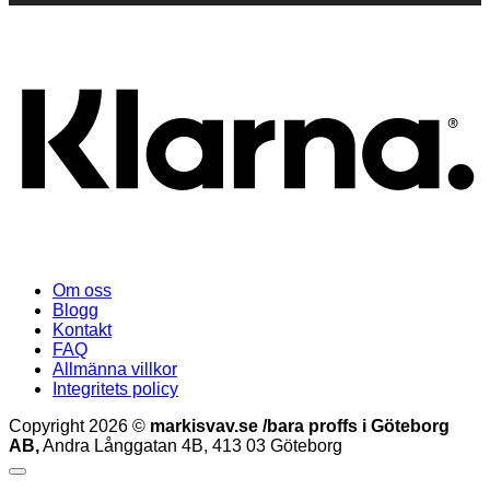
K
Om oss
Blogg
Kontakt
FAQ
Allmänna villkor
Integritets policy
Copyright 2026 ©
markisvav.se /bara proffs i Göteborg
AB,
Andra Långgatan 4B, 413 03 Göteborg