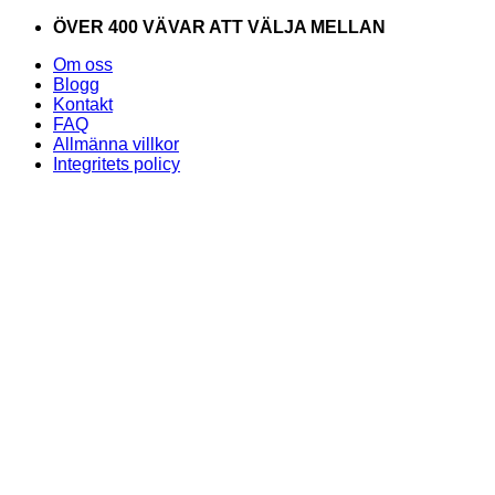
Skip
ÖVER 400 VÄVAR ATT VÄLJA MELLAN
to
Om oss
content
Blogg
Kontakt
FAQ
Allmänna villkor
Integritets policy