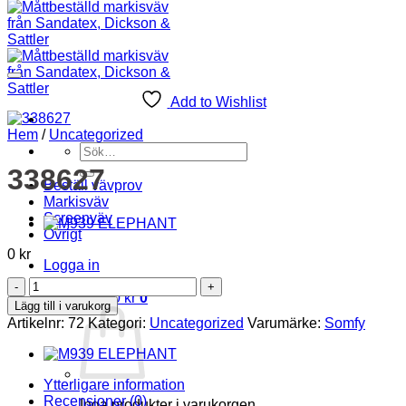
Add to Wishlist
Hem
/
Uncategorized
Sök
efter:
338627
Beställ vävprov
Markisväv
Screenväv
Övrigt
0
kr
Logga in
338627
Varukorg /
0
kr
0
mängd
Lägg till i varukorg
Artikelnr:
72
Kategori:
Uncategorized
Varumärke:
Somfy
Ytterligare information
Recensioner (0)
Inga produkter i varukorgen.