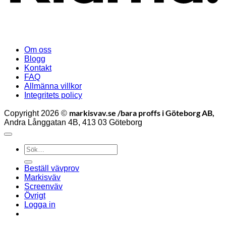
Om oss
Blogg
Kontakt
FAQ
Allmänna villkor
Integritets policy
markisvav.se /bara proffs i Göteborg AB,
Copyright 2026 ©
Andra Långgatan 4B, 413 03 Göteborg
Sök
efter:
Beställ vävprov
Markisväv
Screenväv
Övrigt
Logga in