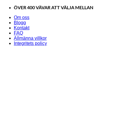
Skip
ÖVER 400 VÄVAR ATT VÄLJA MELLAN
to
content
Om oss
Blogg
Kontakt
FAQ
Allmänna villkor
Integritets policy