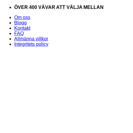
Skip
ÖVER 400 VÄVAR ATT VÄLJA MELLAN
to
Om oss
content
Blogg
Kontakt
FAQ
Allmänna villkor
Integritets policy