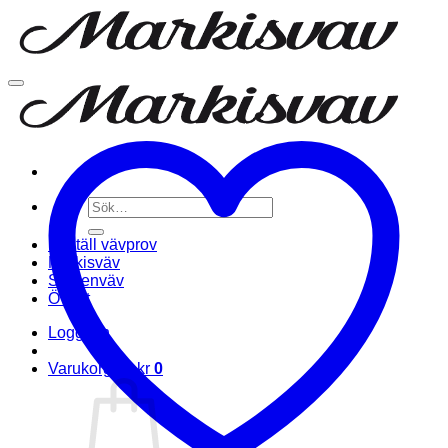
Sök
efter:
Beställ vävprov
Markisväv
Screenväv
Övrigt
Logga in
Varukorg /
0
kr
0