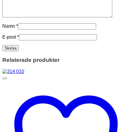
Namn
*
E-post
*
Relaterade produkter