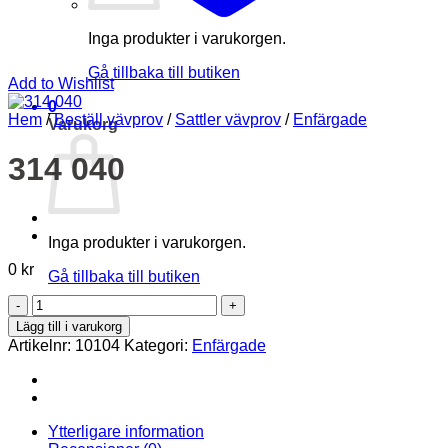
Inga produkter i varukorgen.
Gå tillbaka till butiken
Add to Wishlist
0
Hem
/
Beställ vävprov
/
Sattler vävprov
/
Enfärgade
Varukorg
314 040
Inga produkter i varukorgen.
0
kr
Gå tillbaka till butiken
314
040
Lägg till i varukorg
mängd
Artikelnr:
10104
Kategori:
Enfärgade
Ytterligare information