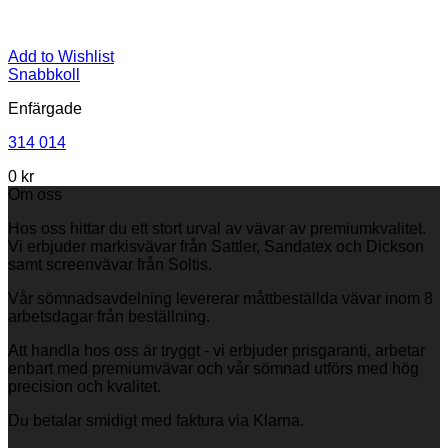
Add to Wishlist
Snabbkoll
Enfärgade
314 014
0
kr
Om oss
Hos oss hittar du ett stort urval av vävar av premiumkvalitet.
Vi erbjuder markisvävar från Sattler, Sandatex och Dickson
samt screenvävar från Soltis.
Vår sömnadsavdelning levererar måttbeställda vävar inom 8
arbetsdagar från beställning.
Att handla hos oss är tryggt - vi erbjuder prisgaranti, arbetar
enbart med premiumvävar och vår sömnad utförs med hög
precision och kvalitet.
Du betalar smidigt med faktura via Klarna.