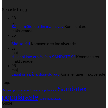
Senaste blogg
18
jul
Så här mäter du din markisväv
Kommentarer
för
inaktiverade
Så
15
här
jul
mäter
för
Skötselråd
Kommentarer inaktiverade
du
Skötselråd
17
din
maj
markisväv
Hittar ni inte er väv från SANDATEX?
Kommentarer
för
inaktiverade
Hittar
06
ni
maj
inte
fö
Lägst pris på färdigsydd väv
Kommentarer inaktiverade
er
L
Tags
väv
p
Sandatex
från
p
Dickson populäraste
Lumera populäraste
SANDATEX?
f
populäraste
v
Sattler populäraste
Guider