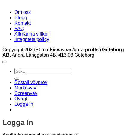
Om oss
Blogg
Kontakt
FAQ
Allmänna villkor
Integritets policy
Copyright 2026 ©
markisvav.se /bara proffs i Göteborg
AB,
Andra Långgatan 4B, 413 03 Göteborg
Sök
efter:
Beställ vävprov
Markisväv
Screenväv
Övrigt
Logga in
Logga in
Obligatoriskt