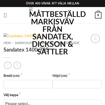
Skip
ÖVER 400 VÄVAR ATT VÄLJA MELLAN
to
content
0
HEM
/
MARKISVÄV
/
SANDATEX
/
ENFÄRGADE
Add to
Sandatex 1400-705
Wishlist
Bredd (cm):
Höjd (cm):
Välj kappa