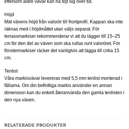
eftersom äldre vävar kan ha töjt sig över tid.
Höjd
Mät vävens höjd från valsrör till frontprofil. Kappan ska inte
räknas med i höjdmåttet utan väljs separat. För
terrassmarkiser rekommenderar vi att du lägger till 15–25
cm för den del av väven som ska rullas runt valsröret. För
fönstermarkiser räcker det vanligtvis att lägga till cirka 15
cm.
Tenlist
Våra markisvävar levereras med 5,5 mm tenlist monterad i
fållarna. Om din befintliga markis använder en annan
dimension kan du enkelt återanvända den gamla tenlisten i
den nya väven.
RELATERADE PRODUKTER