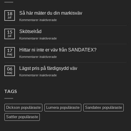
Så här mäter du din markisväv
18
jul
för
Kommentarer inaktiverade
Så
här
Skötselråd
15
mäter
jul
för
Kommentarer inaktiverade
du
Skötselråd
din
Hittar ni inte er väv från SANDATEX?
markisväv
17
maj
för
Kommentarer inaktiverade
Hittar
ni
Lägst pris på färdigsydd väv
06
inte
maj
för
Kommentarer inaktiverade
er
Lägst
väv
pris
från
på
TAGS
SANDATEX?
färdigsydd
väv
Dickson populäraste
Lumera populäraste
Sandatex populäraste
Sattler populäraste